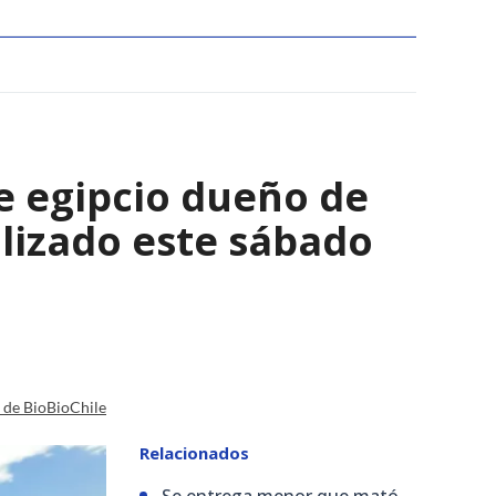
e egipcio dueño de
lizado este sábado
a de BioBioChile
Relacionados
Se entrega menor que mató