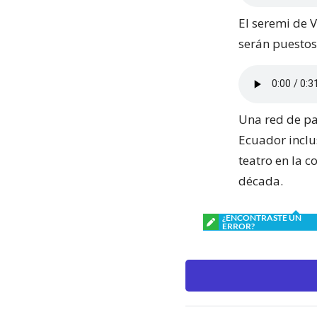
El seremi de 
serán puestos
Una red de pa
Ecuador inclus
teatro en la c
década.
¿ENCONTRASTE UN
ERROR?