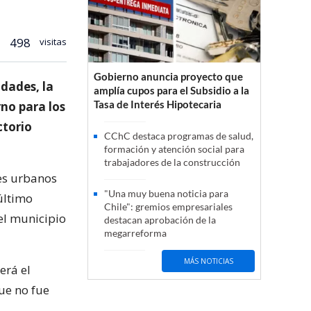
498
visitas
Gobierno anuncia proyecto que
idades, la
amplía cupos para el Subsidio a la
Tasa de Interés Hipotecaria
rno para los
ctorio
CChC destaca programas de salud,
formación y atención social para
trabajadores de la construcción
res urbanos
"Una muy buena noticia para
 último
Chile": gremios empresariales
el municipio
destacan aprobación de la
megarreforma
MÁS NOTICIAS
erá el
ue no fue