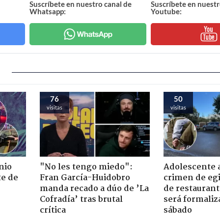
Suscríbete en nuestro canal de
Suscríbete en nuestr
Whatsapp:
Youtube:
76
50
visitas
visitas
nio
"No les tengo miedo":
Adolescente 
te de
Fran García-Huidobro
crimen de eg
manda recado a dúo de ’La
de restaurant
Cofradía’ tras brutal
será formaliz
crítica
sábado