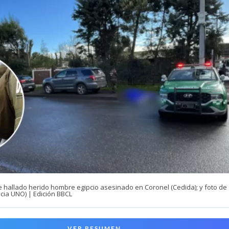
e hallado herido hombre egipcio asesinado en Coronel (Cedida); y foto de
cia UNO) | Edición BBCL
VER RESUMEN