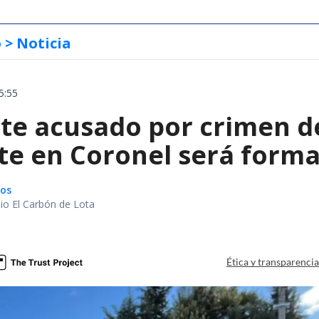
o
> Noticia
5:55
te acusado por crimen d
te en Coronel será forma
gos
io El Carbón de Lota
a
Ética y transparenci