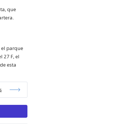
ta, que
artera.
 el parque
 27 F, el
 de esta
s