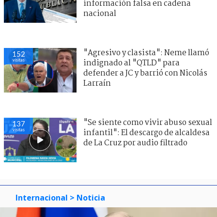
información falsa en cadena
nacional
"Agresivo y clasista": Neme llamó
152
visitas
indignado al "QTLD" para
defender a JC y barrió con Nicolás
Larraín
"Se siente como vivir abuso sexual
137
visitas
infantil": El descargo de alcaldesa
de La Cruz por audio filtrado
Internacional
> Noticia