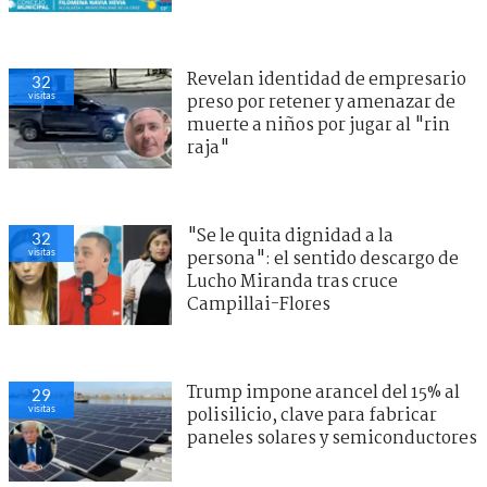
Revelan identidad de empresario
32
visitas
preso por retener y amenazar de
muerte a niños por jugar al "rin
raja"
"Se le quita dignidad a la
32
visitas
persona": el sentido descargo de
Lucho Miranda tras cruce
Campillai-Flores
Trump impone arancel del 15% al
29
visitas
polisilicio, clave para fabricar
paneles solares y semiconductores