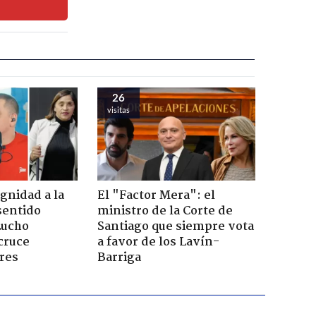
26
visitas
ignidad a la
El "Factor Mera": el
sentido
ministro de la Corte de
Lucho
Santiago que siempre vota
cruce
a favor de los Lavín-
res
Barriga