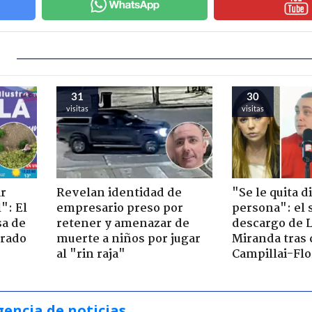
31
30
visitas
visitas
ir
Revelan identidad de
"Se le quita d
": El
empresario preso por
persona": el 
sa de
retener y amenazar de
descargo de 
trado
muerte a niños por jugar
Miranda tras 
al "rin raja"
Campillai-Flo
gencia de noticias