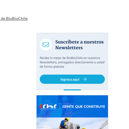
a de BioBioChile