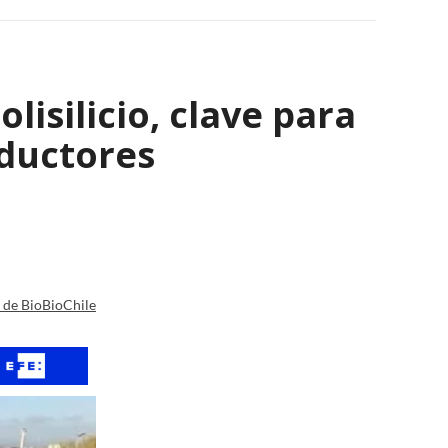
isilicio, clave para
nductores
a de BioBioChile