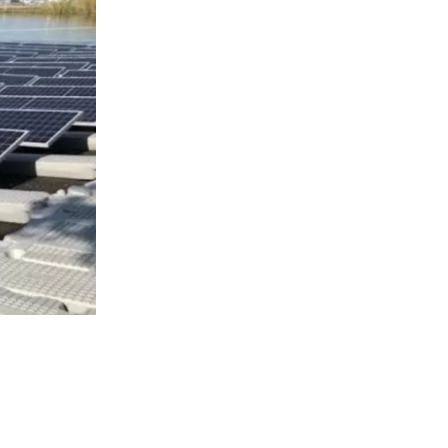
2533
visitas