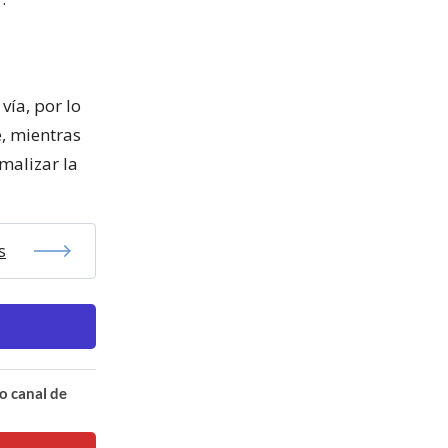
vía, por lo
e, mientras
rmalizar la
s
o canal de