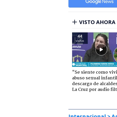
VISTO AHORA
44
visitas
"Se siente como viv
abuso sexual infantil
descargo de alcalde
La Cruz por audio fil
Internacional
> A