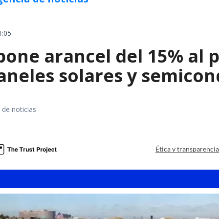
1:05
ne arancel del 15% al pol
paneles solares y semico
 de noticias
a
Ética y transparenci