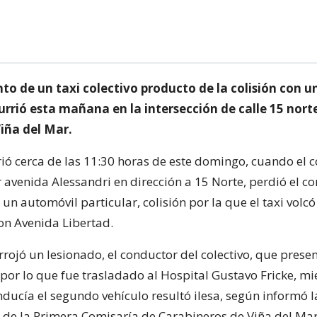
o de un taxi colectivo producto de la colisión con u
urrió esta mañana en la intersección de calle 15 nort
iña del Mar.
rió cerca de las 11:30 horas de este domingo, cuando el c
avenida Alessandri en dirección a 15 Norte, perdió el co
n automóvil particular, colisión por la que el taxi volcó
con Avenida Libertad.
rrojó un lesionado, el conductor del colectivo, que prese
 por lo que fue trasladado al Hospital Gustavo Fricke, mi
ducía el segundo vehículo resultó ilesa, según informó l
 de la Primera Comisaría de Carabineros de Viña del Mar