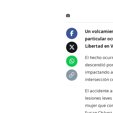
Un volcamient
particular oc
Libertad en V
El hecho ocur
descendió por 
impactando a u
intersección 
El accidente a
lesiones leves
mujer que con
Susan Chávez,