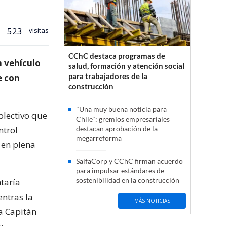
523
visitas
CChC destaca programas de
n vehículo
salud, formación y atención social
para trabajadores de la
e con
construcción
"Una muy buena noticia para
olectivo que
Chile": gremios empresariales
ntrol
destacan aprobación de la
megarreforma
 en plena
SalfaCorp y CChC firman acuerdo
para impulsar estándares de
sostenibilidad en la construcción
ntaría
entras la
MÁS NOTICIAS
a Capitán
: