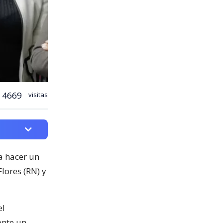
4669
visitas
a hacer un
lores (RN) y
el
ente un