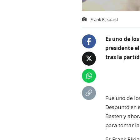
Frank Rijkaard
Es uno de lo
presidente el
tras la parti
Fue uno de lo
Despuntó en e
Basten y ahor
para tomar las
Es Frank Rikj