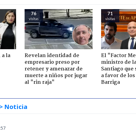
76
71
visitas
visitas
 a la
Revelan identidad de
El "Factor Me
o
empresario preso por
ministro de l
retener y amenazar de
Santiago que
muerte a niños por jugar
a favor de lo
al "rin raja"
Barriga
> Noticia
:57