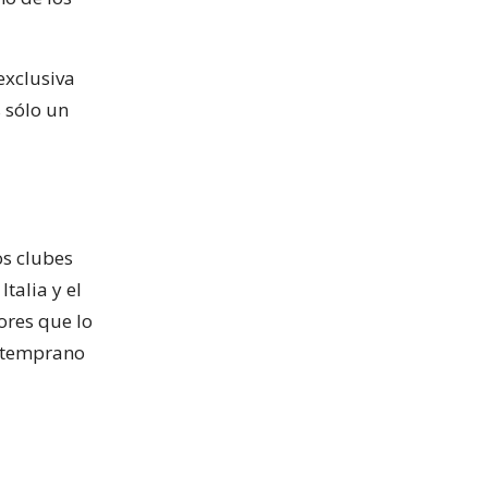
exclusiva
 sólo un
os clubes
talia y el
ores que lo
o temprano