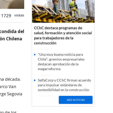
1729
visitas
CChC destaca programas de
condida del
salud, formación y atención social
para trabajadores de la
ión Chilena
construcción
"Una muy buena noticia para
Chile": gremios empresariales
destacan aprobación de la
megarreforma
una década.
SalfaCorp y CChC firman acuerdo
para impulsar estándares de
arco Van
sostenibilidad en la construcción
rge Segovia
MÁS NOTICIAS
no de los