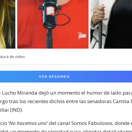
ptura de video
VER RESUMEN
e Lucho Miranda dejó un momento el humor de lado par
go tras los recientes dichos entre las senadoras Camila F
lai (IND).
cio ‘
No hacemos uno
‘ del canal Somos Fabulosos, donde 
idió un momento de seriedad para abordar detalladam