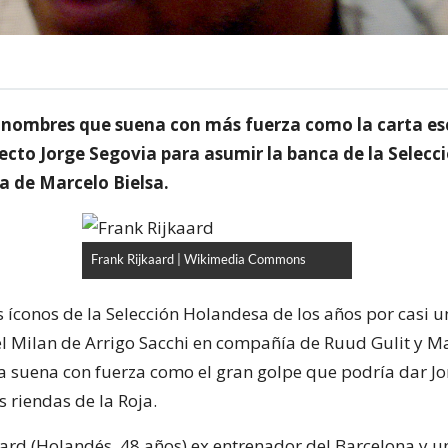
s nombres que suena con más fuerza como la carta es
ecto Jorge Segovia para asumir la banca de la Selecc
da de Marcelo Bielsa.
Frank Rijkaard | Wikimedia Commons
s íconos de la Selección Holandesa de los años por casi 
l Milan de Arrigo Sacchi en compañía de Ruud Gulit y M
a suena con fuerza como el gran golpe que podría dar Jo
 riendas de la Roja.
aard (Holandés, 48 años) ex entrenador del Barcelona y u