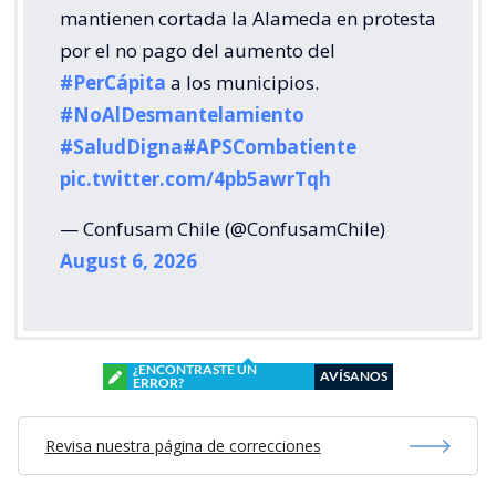
mantienen cortada la Alameda en protesta
por el no pago del aumento del
#PerCápita
a los municipios.
#NoAlDesmantelamiento
#SaludDigna
#APSCombatiente
pic.twitter.com/4pb5awrTqh
— Confusam Chile (@ConfusamChile)
August 6, 2026
¿ENCONTRASTE UN
AVÍSANOS
ERROR?
Revisa nuestra página de correcciones