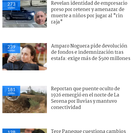
Revelan identidad de empresario
273
visitas
preso por retener y amenazar de
muerte a niños por jugar al "rin
raja"
Amparo Noguera pide devolución
239
visitas
de fondos e indemnización tras
estafa: exige más de $500 millones
Reportan que puente oculto de
181
visitas
1926 emergió en el norte de La
Serena por lluvias y mantuvo
conectividad
Tere Paneque cuestiona cambios
128