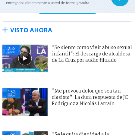
VISTO AHORA
"Se siente como vivir abuso sexual
252
visitas
infantil": El descargo de alcaldesa
de La Cruz por audio filtrado
"Me provoca dolor que sea tan
153
visitas
clasista": La dura respuesta de JC
Rodríguez a Nicolás Larraín
"Se le quita dignidad a la
100