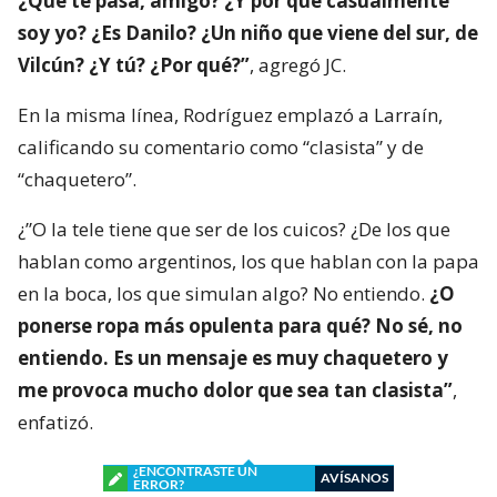
¿Qué te pasa, amigo? ¿Y por qué casualmente
soy yo? ¿Es Danilo? ¿Un niño que viene del sur, de
Vilcún? ¿Y tú? ¿Por qué?”
, agregó JC.
En la misma línea, Rodríguez emplazó a Larraín,
calificando su comentario como “clasista” y de
“chaquetero”.
¿”O la tele tiene que ser de los cuicos? ¿De los que
hablan como argentinos, los que hablan con la papa
en la boca, los que simulan algo? No entiendo.
¿O
ponerse ropa más opulenta para qué? No sé, no
entiendo. Es un mensaje es muy chaquetero y
me provoca mucho dolor que sea tan clasista”
,
enfatizó.
¿ENCONTRASTE UN
AVÍSANOS
ERROR?