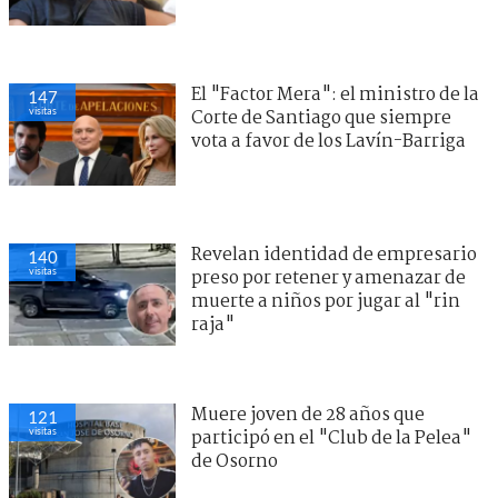
El "Factor Mera": el ministro de la
147
visitas
Corte de Santiago que siempre
vota a favor de los Lavín-Barriga
Revelan identidad de empresario
140
visitas
preso por retener y amenazar de
muerte a niños por jugar al "rin
raja"
Muere joven de 28 años que
121
visitas
participó en el "Club de la Pelea"
de Osorno