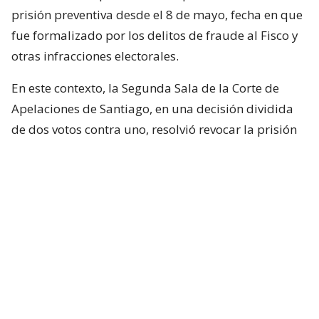
prisión preventiva desde el 8 de mayo, fecha en que
fue formalizado por los delitos de fraude al Fisco y
otras infracciones electorales.
En este contexto, la Segunda Sala de la Corte de
Apelaciones de Santiago, en una decisión dividida
de dos votos contra uno, resolvió revocar la prisión
preventiva de Joaquín Lavín León y sustituirla por la
medida cautelar de arresto domiciliario total.
¿ENCONTRASTE UN
AVÍSANOS
ERROR?
Revisa nuestra página de correcciones
Síguenos en: