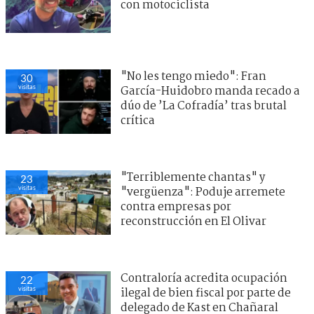
con motociclista
"No les tengo miedo": Fran
30
visitas
García-Huidobro manda recado a
dúo de ’La Cofradía’ tras brutal
crítica
"Terriblemente chantas" y
23
visitas
"vergüenza": Poduje arremete
contra empresas por
reconstrucción en El Olivar
Contraloría acredita ocupación
22
visitas
ilegal de bien fiscal por parte de
delegado de Kast en Chañaral