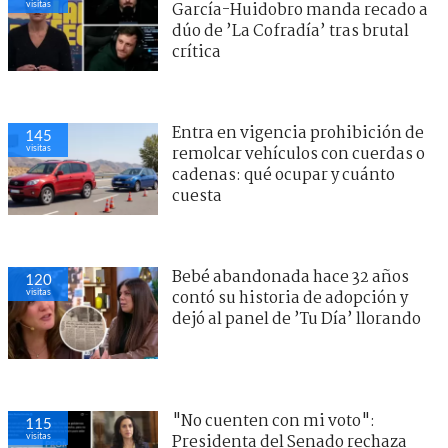
visitas
García-Huidobro manda recado a
dúo de ’La Cofradía’ tras brutal
crítica
Entra en vigencia prohibición de
145
visitas
remolcar vehículos con cuerdas o
cadenas: qué ocupar y cuánto
cuesta
Bebé abandonada hace 32 años
120
visitas
contó su historia de adopción y
dejó al panel de ’Tu Día’ llorando
"No cuenten con mi voto":
115
visitas
Presidenta del Senado rechaza