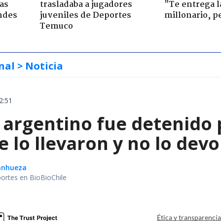
ras
trasladaba a jugadores
"Te entrega l
ndes
juveniles de Deportes
millonario, p
Temuco
nal
> Noticia
2:51
 argentino fue detenido 
e lo llevaron y no lo dev
Sanhueza
portes en BioBioChile
Ética y transparenci