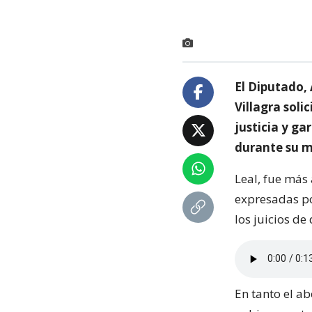
El Diputado,
Villagra soli
justicia y g
durante su 
Leal, fue más
expresadas por
los juicios d
En tanto el a