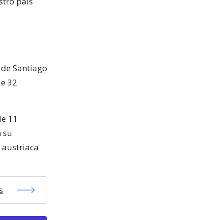
stro país
 de Santiago
de 32
de 11
n su
 austriaca
s