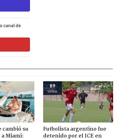
o canal de
89
visitas
e cambió su
Futbolista argentino fue
r a Miami:
detenido por el ICE en