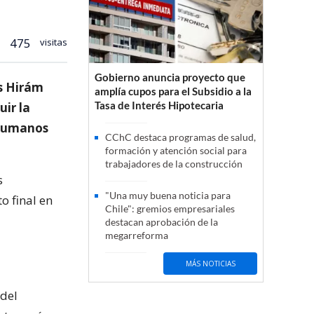
475
visitas
Gobierno anuncia proyecto que
s Hirám
amplía cupos para el Subsidio a la
Tasa de Interés Hipotecaria
uir la
s humanos
CChC destaca programas de salud,
formación y atención social para
trabajadores de la construcción
s
"Una muy buena noticia para
o final en
Chile": gremios empresariales
destacan aprobación de la
megarreforma
MÁS NOTICIAS
 del