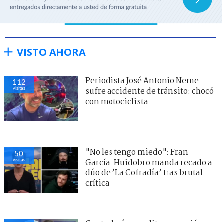
VISTO AHORA
Periodista José Antonio Neme
112
visitas
sufre accidente de tránsito: chocó
con motociclista
"No les tengo miedo": Fran
50
visitas
García-Huidobro manda recado a
dúo de ’La Cofradía’ tras brutal
crítica