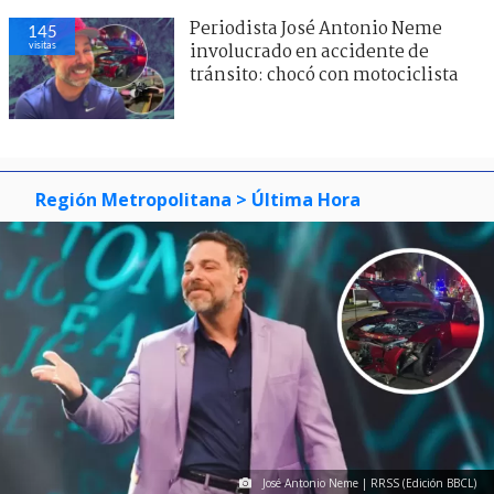
Periodista José Antonio Neme
145
visitas
involucrado en accidente de
tránsito: chocó con motociclista
Región Metropolitana
> Última Hora
José Antonio Neme | RRSS (Edición BBCL)