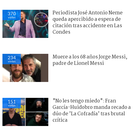
Periodista José Antonio Neme
370
visitas
queda apercibido a espera de
citación tras accidente en Las
Condes
Muere a los 68 años Jorge Messi,
234
visitas
padre de Lionel Messi
"No les tengo miedo": Fran
151
visitas
García-Huidobro manda recado a
dúo de ’La Cofradía’ tras brutal
crítica