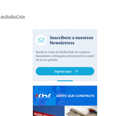
a de BioBioChile