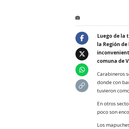
Luego de la t
la Región de
inconveniente
comuna de Vi
Carabineros s
donde con bar
tuvieron como
En otros sect
poco son enco
Los mapuches 