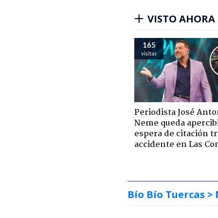
VISTO AHORA
165
visitas
Periodista José Anto
Neme queda apercib
espera de citación t
accidente en Las Co
Bío Bío Tuercas
> 