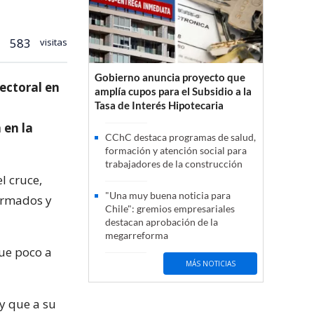
583
visitas
Gobierno anuncia proyecto que
lectoral en
amplía cupos para el Subsidio a la
Tasa de Interés Hipotecaria
 en la
CChC destaca programas de salud,
formación y atención social para
trabajadores de la construcción
l cruce,
"Una muy buena noticia para
ormados y
Chile": gremios empresariales
destacan aprobación de la
megarreforma
que poco a
MÁS NOTICIAS
 y que a su