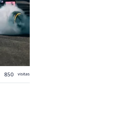
850
visitas
mó que desde
mio a
 el