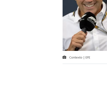
Contexto | EFE
La máxima au
la organizaci
Sudamérica, d