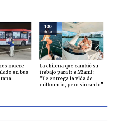
100
visitas
años muere
La chilena que cambió su
alado en bus
trabajo para ir a Miami:
ntana
"Te entrega la vida de
millonario, pero sin serlo"