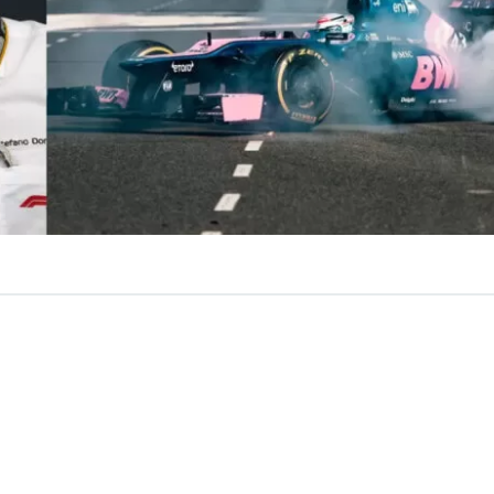
VER RESUMEN
toridad de la
Fórmula 1
,
Stefano Domenicali
, confir
ón existen “conversaciones” para traer un nuevo Gran Pre
onde de inmediato surge Buenos Aires, Argentina, como