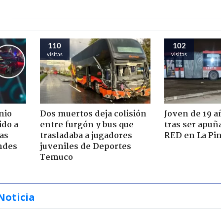
110
102
visitas
visitas
nio
Dos muertos deja colisión
Joven de 19 
ido a
entre furgón y bus que
tras ser apuñ
ras
trasladaba a jugadores
RED en La Pi
ndes
juveniles de Deportes
Temuco
Noticia