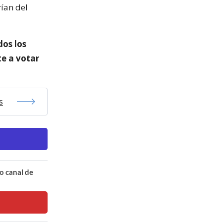
ían del
os los
e a votar
s
o canal de