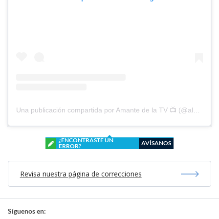
Una publicación compartida por Amante de la TV 📺 (@alguien_te_observa)
¿ENCONTRASTE UN
AVÍSANOS
ERROR?
Revisa nuestra página de correcciones
Síguenos en: