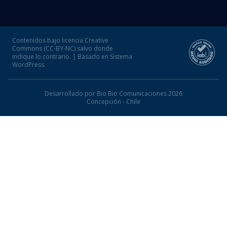
Contenidos bajo licencia Creative
Commons (CC-BY-NC) salvo donde
indique lo contrario. | Basado en Sistema
WordPress.
Desarrollado por Bio Bio Comunicaciones 2026
Concepción - Chile