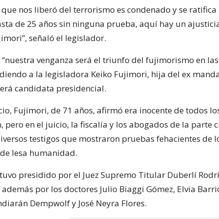
 que nos liberó del terrorismo es condenado y se ratifica
asta de 25 años sin ninguna prueba, aquí hay un ajustic
jimori”, señaló el legislador.
 “nuestra venganza será el triunfo del fujimorismo en las
diendo a la legisladora Keiko Fujimori, hija del ex mand
será candidata presidencial.
cio, Fujimori, de 71 años, afirmó era inocente de todos l
, pero en el juicio, la fiscalía y los abogados de la parte ci
iversos testigos que mostraron pruebas fehacientes de lo
 de lesa humanidad.
stuvo presidido por el Juez Supremo Titular Duberlí Rodr
además por los doctores Julio Biaggi Gómez, Elvia Barri
diarán Dempwolf y José Neyra Flores.