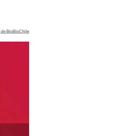
a de BioBioChile