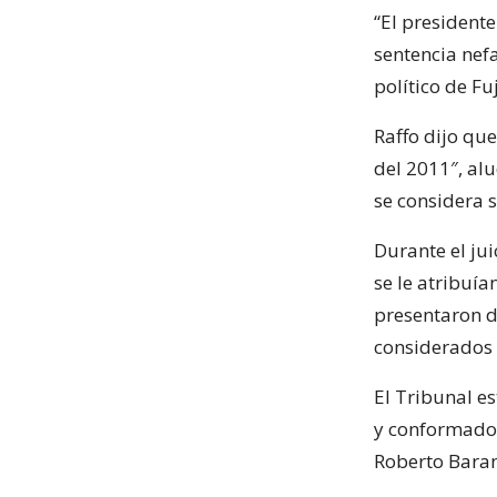
“El presidente
sentencia nef
político de Fu
Raffo dijo que
del 2011″, alu
se considera 
Durante el jui
se le atribuían
presentaron d
considerados
El Tribunal e
y conformado 
Roberto Baran