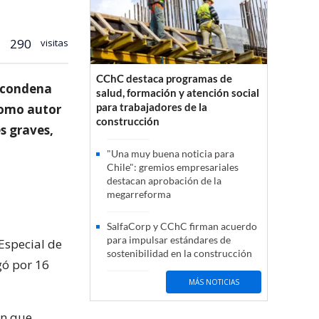
290
visitas
CChC destaca programas de
a condena
salud, formación y atención social
para trabajadores de la
como autor
construcción
s graves,
"Una muy buena noticia para
Chile": gremios empresariales
destacan aprobación de la
megarreforma
SalfaCorp y CChC firman acuerdo
para impulsar estándares de
 Especial de
sostenibilidad en la construcción
gó por 16
MÁS NOTICIAS
en que