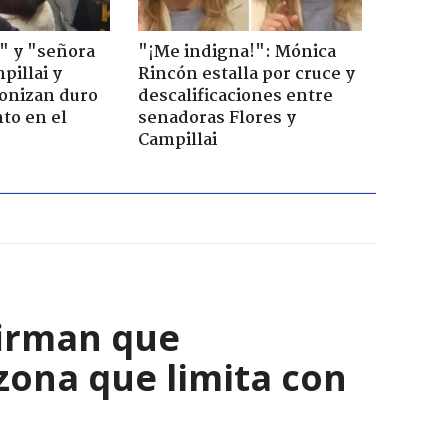
" y "señora
"¡Me indigna!": Mónica
pillai y
Rincón estalla por cruce y
gonizan duro
descalificaciones entre
to en el
senadoras Flores y
Campillai
firman que
zona que limita con