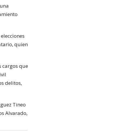
 una
iamiento
 elecciones
atario, quien
os cargos que
vil
s delitos,
íguez Tineo
os Alvarado,