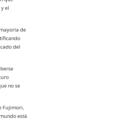
y el
r mayoría de
tificando
icado del
aberse
turo
que no se
e Fujimori,
l mundo está