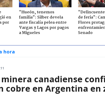
e
"Hueón, tenemos
"Delincuente
gió en
familia": Silber devela
de feria": Cam
a por
ante fiscalía pelea entre
Flores prota
Vargas y Lagos por pagos
enfrentamien
a Migueles
Senado
a hora
:11
 minera canadiense con
n cobre en Argentina en 