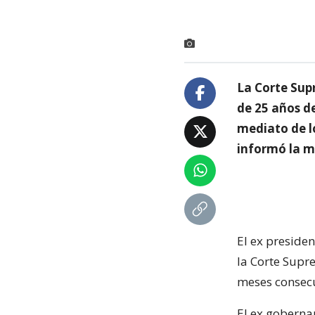
La Corte Sup
de 25 años d
mediato de lo
informó la m
El ex presiden
la Corte Supr
meses consecu
El ex goberna