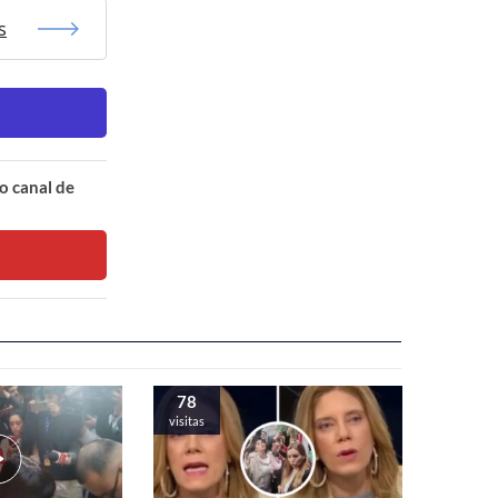
s
o canal de
78
visitas