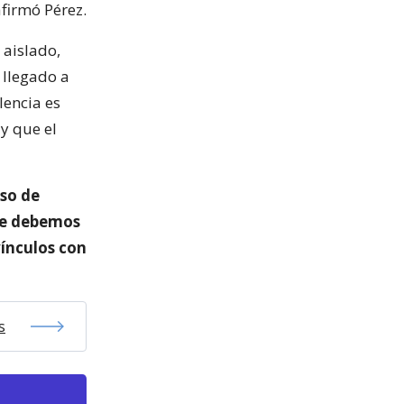
afirmó Pérez.
 aislado,
 llegado a
lencia es
y que el
eso de
ile debemos
vínculos con
s