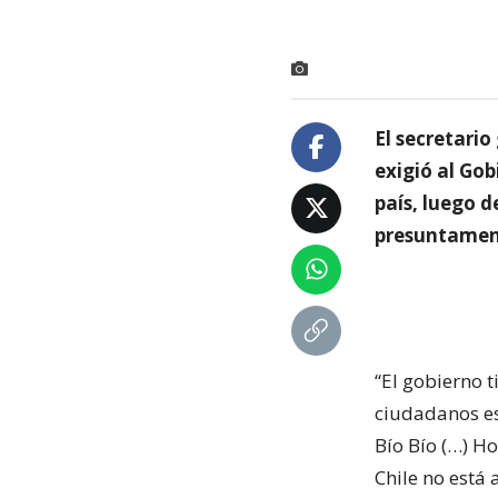
El secretari
exigió al Gob
país, luego 
presuntament
“El gobierno 
ciudadanos es
Bío Bío (…) H
Chile no está