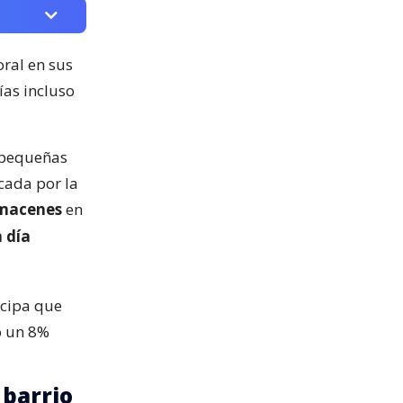
ral en sus
ías incluso
 pequeñas
cada por la
lmacenes
en
n día
icipa que
o un 8%
 barrio