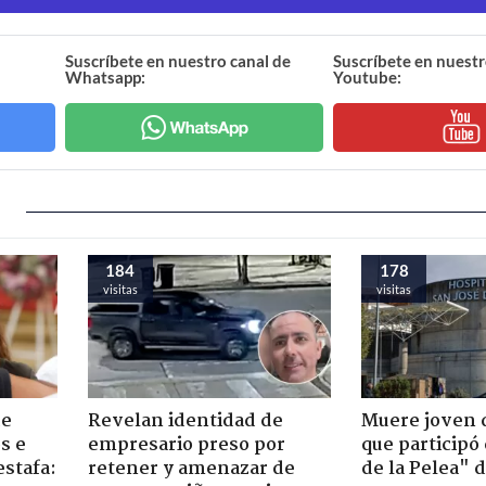
Suscríbete en nuestro canal de
Suscríbete en nuestr
Whatsapp:
Youtube:
184
178
visitas
visitas
de
Revelan identidad de
Muere joven 
s e
empresario preso por
que participó
estafa:
retener y amenazar de
de la Pelea" 