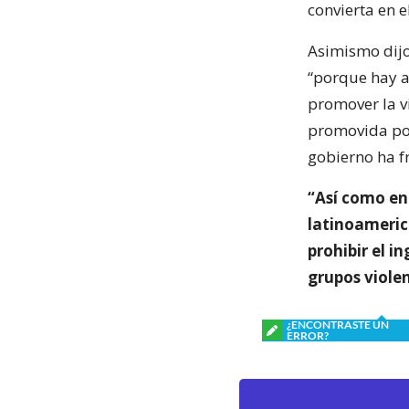
convierta en e
Asimismo dijo
“porque hay a
promover la vi
promovida por
gobierno ha f
“Así como en 
latinoameric
prohibir el 
grupos violen
¿ENCONTRASTE UN
ERROR?