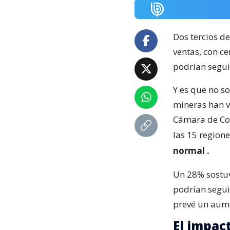
Dos tercios de
ventas, con c
podrían segui
Y es que no s
mineras han v
Cámara de Com
las 15 regione
normal
.
Un 28% sostuv
podrían segui
prevé un aum
El impac