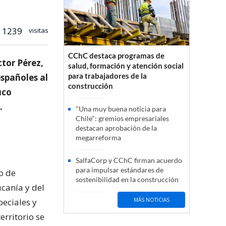
1239
visitas
CChC destaca programas de
tor Pérez,
salud, formación y atención social
para trabajadores de la
españoles al
construcción
uco
.
"Una muy buena noticia para
Chile": gremios empresariales
destacan aprobación de la
megarreforma
SalfaCorp y CChC firman acuerdo
para impulsar estándares de
o de
sostenibilidad en la construcción
canía y del
eciales y
MÁS NOTICIAS
erritorio se