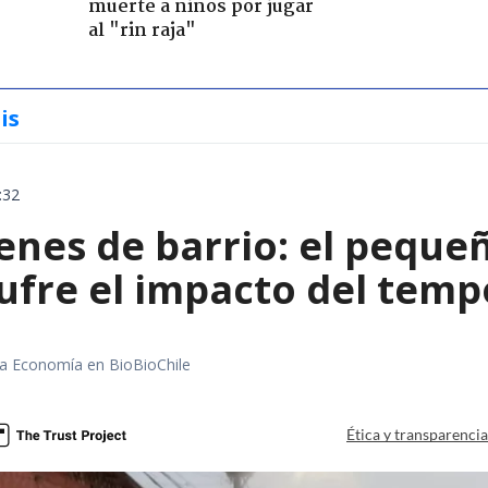
muerte a niños por jugar
al "rin raja"
is
:32
enes de barrio: el peque
ufre el impacto del temp
rea Economía en BioBioChile
Ética y transparenci