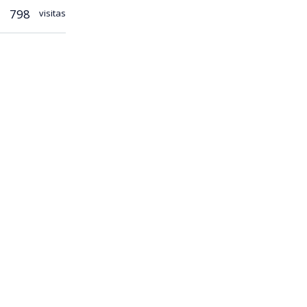
798
visitas
u suegro
con 75 kilos
iguió la
ombre del
demás, un
 llama