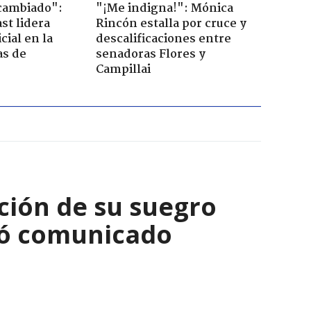
cambiado":
"¡Me indigna!": Mónica
st lidera
Rincón estalla por cruce y
cial en la
descalificaciones entre
as de
senadoras Flores y
Campillai
nción de su suegro
nzó comunicado