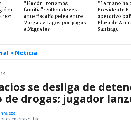
e
"Hueón, tenemos
"La mano ha 
gió en
familia": Silber devela
Presidente Ka
a por
ante fiscalía pelea entre
operativo poli
Vargas y Lagos por pagos
Plaza de Arm
a Migueles
Santiago
nal
> Noticia
:14
acios se desliga de dete
co de drogas: jugador la
Sanhueza
portes en BioBioChile