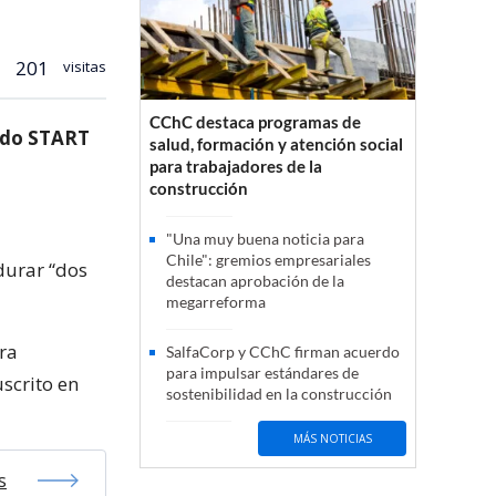
201
visitas
CChC destaca programas de
ado START
salud, formación y atención social
para trabajadores de la
construcción
"Una muy buena noticia para
Chile": gremios empresariales
durar “dos
destacan aprobación de la
megarreforma
ra
SalfaCorp y CChC firman acuerdo
para impulsar estándares de
scrito en
sostenibilidad en la construcción
MÁS NOTICIAS
s