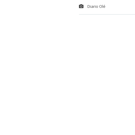
Diario Olé
El futbolista 
Sebastián So
de pasta base
incautación de
De acuerdo a 
futbolista pa
inmueble figu
Lee también...