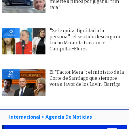
muerte a niños por jugar al "rin
raja"
"Se le quita dignidad a la
33
visitas
persona": el sentido descargo de
Lucho Miranda tras cruce
Campillai-Flores
El "Factor Mera": el ministro de la
27
visitas
Corte de Santiago que siempre
vota a favor de los Lavín-Barriga
Internacional
> Agencia De Noticias