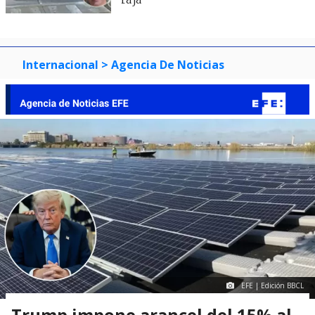
raja"
Internacional
> Agencia De Noticias
EFE | Edición BBCL
Trump impone arancel del 15% al