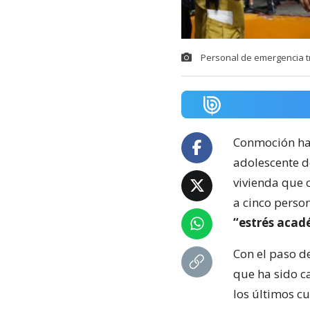
Personal de emergencia tr
Conmoción ha
adolescente de
vivienda que 
a cinco perso
“estrés acad
Con el paso d
que ha sido ca
los últimos cu