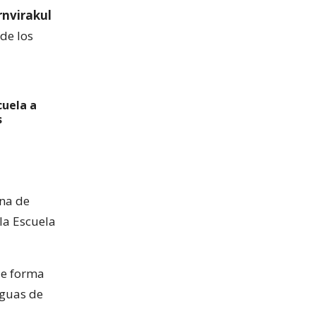
rnvirakul
de los
cuela a
s
ena de
 la Escuela
ue forma
iguas de