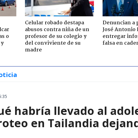
Celular robado destapa
Denuncian a 
lcar
abusos contra niña de un
José Antonio 
as o
profesor de su colegio y
entregar inf
 y
del conviviente de su
falsa en cade
madre
oticia
5:35
é habría llevado al adol
iroteo en Tailandia deja