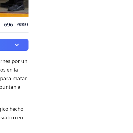
696
visitas
ernes por un
os en la
k para matar
apuntan a
gico hecho
siático en