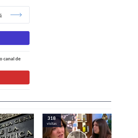
s
o canal de
318
visitas