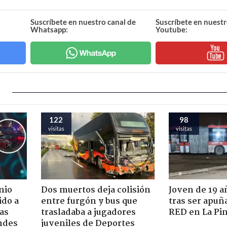
Suscríbete en nuestro canal de
Suscríbete en nuestr
Whatsapp:
Youtube:
122
98
visitas
visitas
nio
Dos muertos deja colisión
Joven de 19 
ido a
entre furgón y bus que
tras ser apuñ
ras
trasladaba a jugadores
RED en La Pi
ndes
juveniles de Deportes