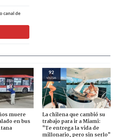
o canal de
92
visitas
años muere
La chilena que cambió su
alado en bus
trabajo para ir a Miami:
ntana
"Te entrega la vida de
millonario, pero sin serlo"