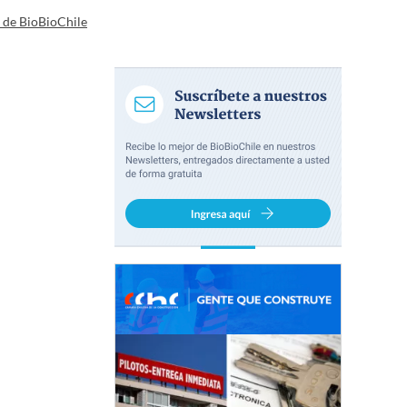
a de BioBioChile