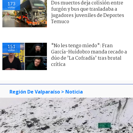
Dos muertos deja colisión entre
173
visitas
furgón y bus que trasladaba a
jugadores juveniles de Deportes
Temuco
"No les tengo miedo": Fran
151
visitas
García-Huidobro manda recado a
dúo de ’La Cofradía’ tras brutal
crítica
Región De Valparaíso
> Noticia