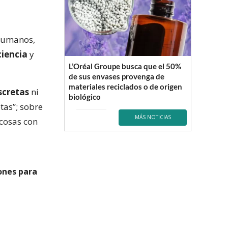
 humanos,
ciencia
y
L’Oréal Groupe busca que el 50%
de sus envases provenga de
materiales reciclados o de origen
scretas
ni
biológico
tas”; sobre
MÁS NOTICIAS
s cosas con
ones para