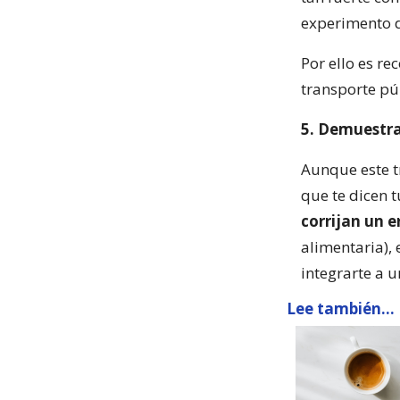
experimento de
Por ello es r
transporte púb
5. Demuestra
Aunque este tr
que te dicen 
corrijan un 
alimentaria), 
integrarte a u
Lee también...