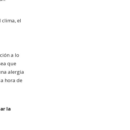
 clima, el
ción a lo
 sea que
una alergia
la hora de
ar la