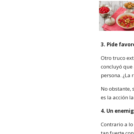
3. Pide favor
Otro truco ex
concluyó que 
persona. ¿La 
No obstante, s
es la acción l
4. Un enemi
Contrario a lo
tan fuerte co