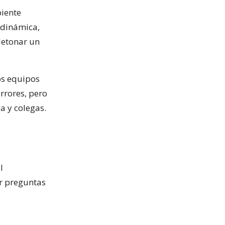
biente
 dinámica,
detonar un
os equipos
errores, pero
a y colegas.
l
er preguntas