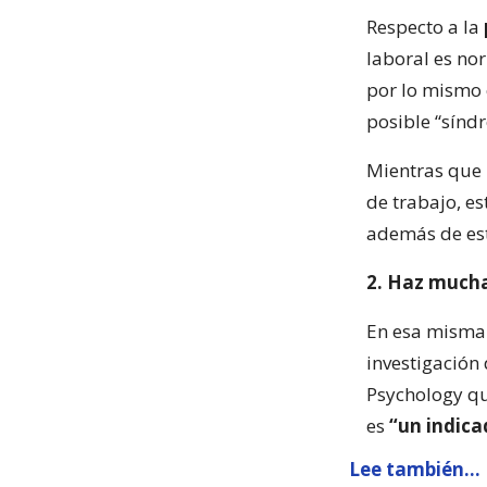
Respecto a la
laboral es no
por lo mismo 
posible “sínd
Mientras que
de trabajo, es
además de est
2. Haz much
En esa misma l
investigación 
Psychology qu
es
“un indica
Lee también...