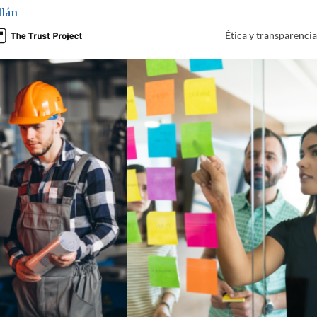
llán
Ética y transparenci