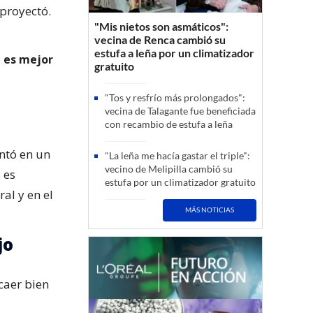
 proyectó.
"Mis nietos son asmáticos":
vecina de Renca cambió su
estufa a leña por un climatizador
n es mejor
gratuito
"Tos y resfrío más prolongados":
vecina de Talagante fue beneficiada
con recambio de estufa a leña
ntó en un
"La leña me hacía gastar el triple":
vecino de Melipilla cambió su
 es
estufa por un climatizador gratuito
al y en el
MÁS NOTICIAS
jo
 caer bien