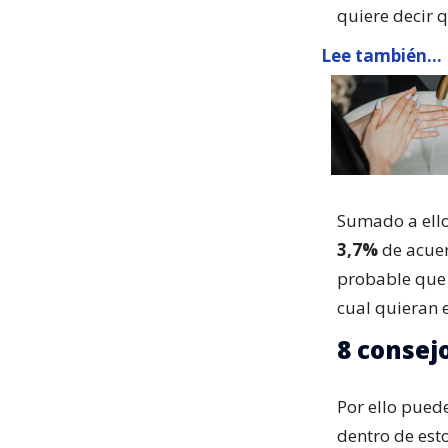
quiere decir 
Lee también...
Sumado a ello
3,7%
de acuer
probable que 
cual quieran 
8 consej
Por ello puede
dentro de est