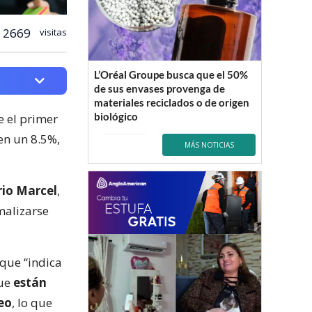
2669
visitas
L’Oréal Groupe busca que el 50%
de sus envases provenga de
materiales reciclados o de origen
biológico
e el primer
en un 8.5%,
MÁS NOTICIAS
rio Marcel
,
malizarse
 que “indica
que
están
eo
, lo que