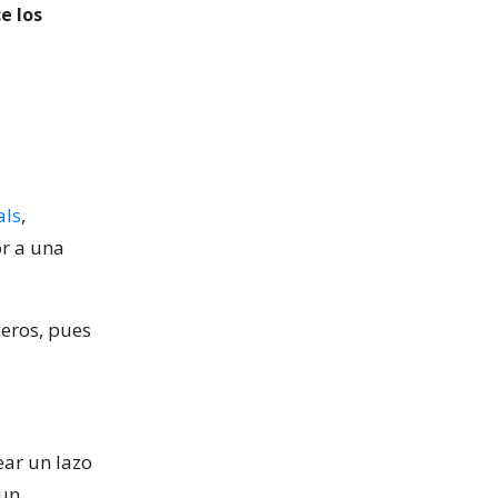
e los
als
,
or a una
ceros, pues
ear un lazo
 un