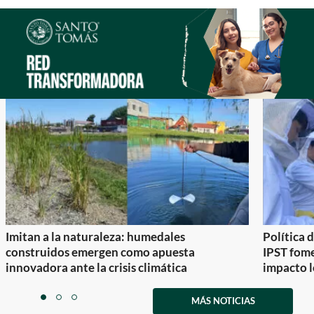
Imitan a la naturaleza: humedales
Política 
construidos emergen como apuesta
IPST fom
innovadora ante la crisis climática
impacto l
Item
1
MÁS NOTICIAS
item
item
item