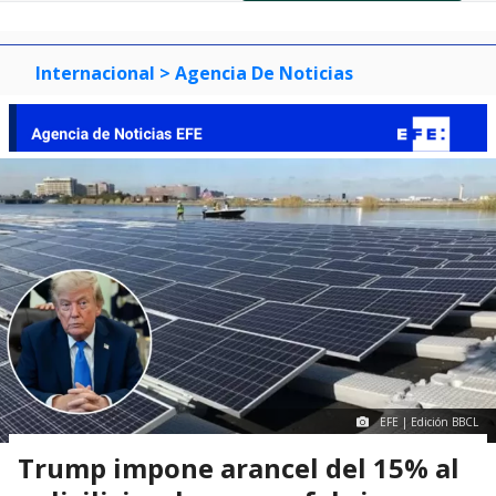
of
0
1
2
3
Internacional
> Agencia De Noticias
EFE | Edición BBCL
Trump impone arancel del 15% al