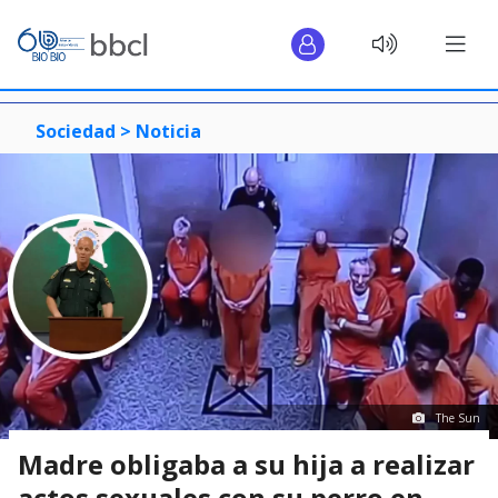
Sociedad >
Noticia
The Sun
Madre obligaba a su hija a realizar
actos sexuales con su perro en