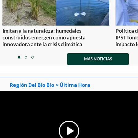
Imitan a la naturaleza: humedales
Política 
construidos emergen como apuesta
IPST fom
innovadora ante la crisis climática
impacto l
Item
1
MÁS NOTICIAS
item
item
item
of
0
1
2
3
Región Del Bío Bío
> Última Hora