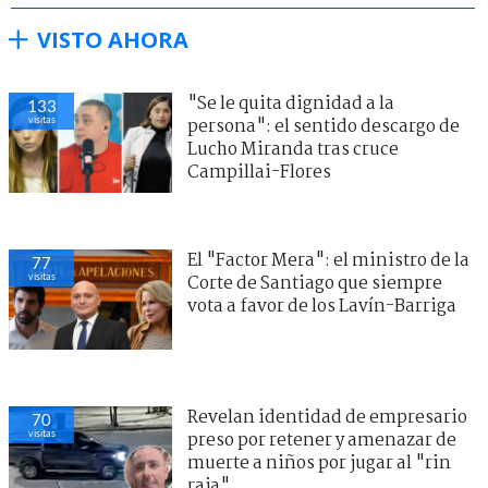
VISTO AHORA
"Se le quita dignidad a la
133
visitas
persona": el sentido descargo de
Lucho Miranda tras cruce
Campillai-Flores
El "Factor Mera": el ministro de la
77
visitas
Corte de Santiago que siempre
vota a favor de los Lavín-Barriga
Revelan identidad de empresario
70
visitas
preso por retener y amenazar de
muerte a niños por jugar al "rin
raja"