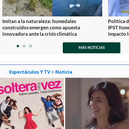
Imitan a la naturaleza: humedales
Política 
construidos emergen como apuesta
IPST fom
innovadora ante la crisis climática
impacto l
Item
1
MÁS NOTICIAS
item
item
item
of
0
1
2
3
Espectáculos Y TV
> Noticia