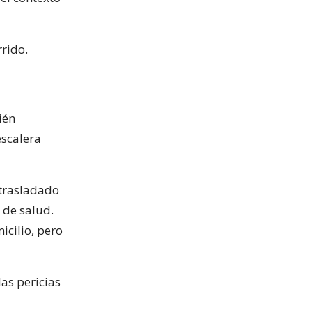
rido.
ién
escalera
 trasladado
 de salud.
icilio, pero
las pericias