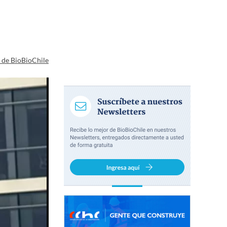
a de BioBioChile