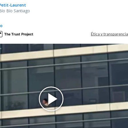
Petit-Laurent
Bío Bío Santiago
do
Ética y transparenci