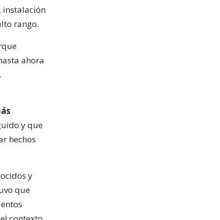
 instalación
lto rango.
rque
hasta ahora
.
más
guido y que
iar hechos
ocidos y
tuvo que
ientos
el contexto