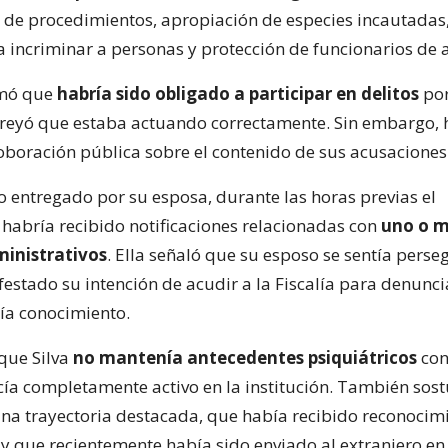
de procedimientos, apropiación de especies incautadas,
 incriminar a personas y protección de funcionarios de a
rmó que
habría sido obligado a participar en delitos
po
creyó que estaba actuando correctamente. Sin embargo, 
roboración pública sobre el contenido de sus acusaciones
o entregado por su esposa, durante las horas previas el
habría recibido notificaciones relacionadas con
uno o 
inistrativos
. Ella señaló que su esposo se sentía perse
festado su intención de acudir a la Fiscalía para denunc
nía conocimiento.
que Silva
no mantenía antecedentes psiquiátricos
con
a completamente activo en la institución. También sos
na trayectoria destacada, que había recibido reconocim
 y que recientemente había sido enviado al extranjero en 