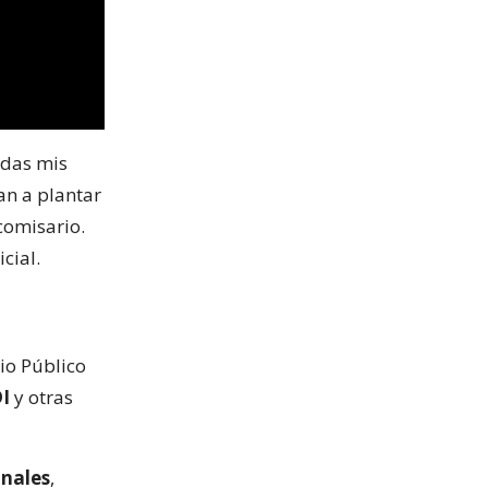
odas mis
an a plantar
comisario.
cial.
io Público
DI
y otras
inales
,