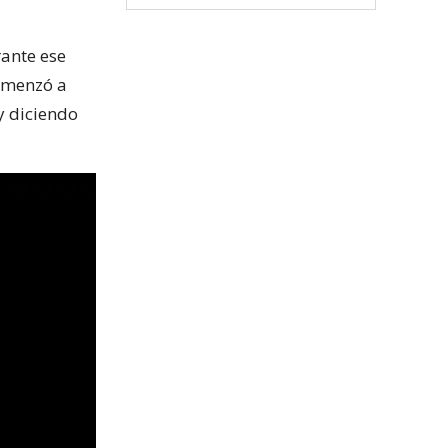
rante ese
comenzó a
y diciendo