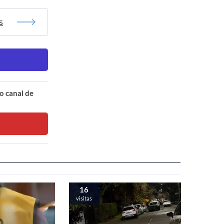
s
o canal de
16
visitas