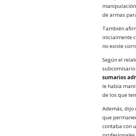
manipulación 
de armas para
También afi
inicialmente 
no existe cor
Según el relat
subcomisario 
sumarios adm
le había mani
de los que te
Además, dijo 
que permanecí
contaba con u
profesionales