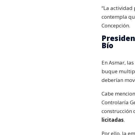
“La actividad 
contempla que 
Concepción.
President
Bío
En Asmar, las
buque multipr
deberían move
Cabe menciona
Controlaría Ge
construcción 
licitadas
.
Por ello, la 