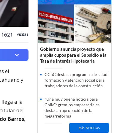
1621
visitas
Gobierno anuncia proyecto que
amplía cupos para el Subsidio a la
Tasa de Interés Hipotecaria
s el
CChC destaca programas de salud,
lcahuano y
formación y atención social para
trabajadores de la construcción
"Una muy buena noticia para
 llega a la
Chile": gremios empresariales
 titular del
destacan aprobación de la
megarreforma
do Barros
,
MÁS NOTICIAS