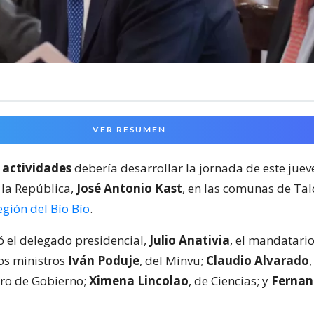
VER RESUMEN
 actividades
debería desarrollar la jornada de este jueve
 la República,
José Antonio Kast
, en las comunas de Ta
egión del Bío Bío
.
 el delegado presidencial,
Julio Anativia
, el mandatario
los ministros
Iván Poduje
, del Minvu;
Claudio Alvarado
,
cero de Gobierno;
Ximena Lincolao
, de Ciencias; y
Fernan