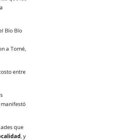
la
l Bío Bío
a
ron a Tomé,
costo entre
os
, manifestó
idades que
ocalidad
, y