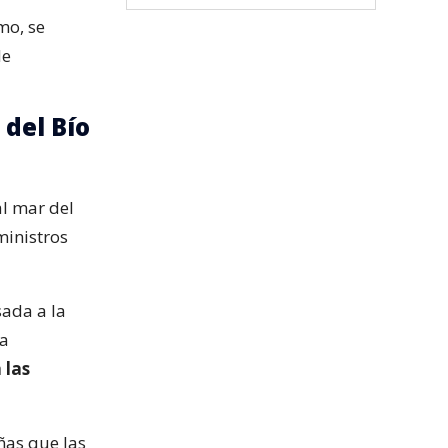
mo, se
de
 del Bío
al mar del
ministros
sada a la
la
 las
ñas que las