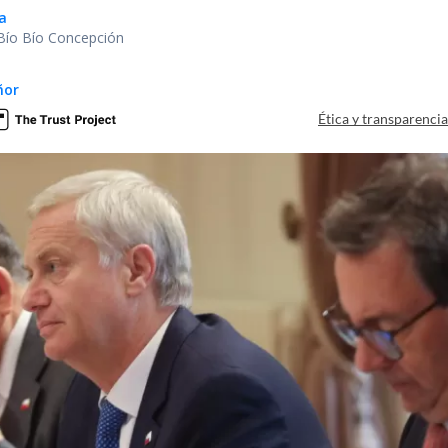
a
 Bío Bío Concepción
ñor
Ética y transparenci