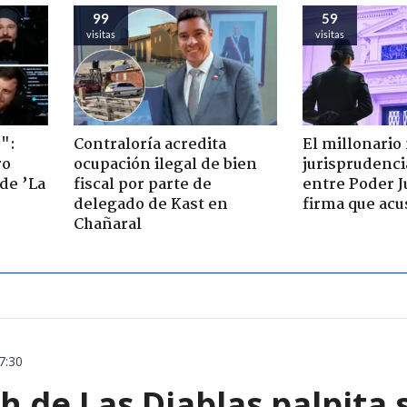
99
59
visitas
visitas
":
Contraloría acredita
El millonario
ro
ocupación ilegal de bien
jurisprudenci
de ’La
fiscal por parte de
entre Poder Ju
delegado de Kast en
firma que acu
Chañaral
7:30
 de Las Diablas palpita 