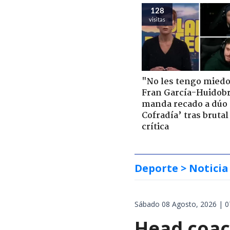
128
visitas
"No les tengo miedo
Fran García-Huidob
manda recado a dúo 
Cofradía’ tras brutal
crítica
Deporte
> Noticia
Sábado 08 Agosto, 2026 | 0
Head coach