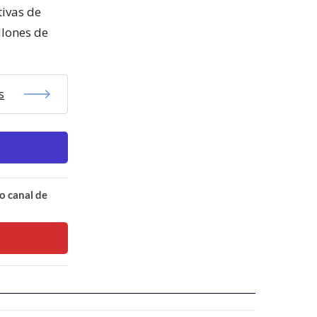
tivas de
llones de
s
o canal de