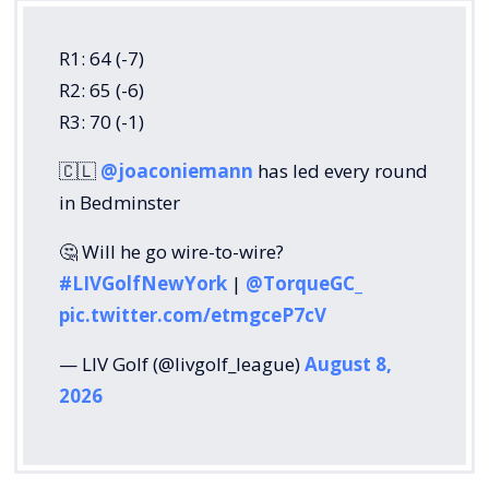
R1: 64 (-7)
R2: 65 (-6)
R3: 70 (-1)
🇨🇱
@joaconiemann
has led every round
in Bedminster
🤔 Will he go wire-to-wire?
#LIVGolfNewYork
|
@TorqueGC_
pic.twitter.com/etmgceP7cV
— LIV Golf (@livgolf_league)
August 8,
2026