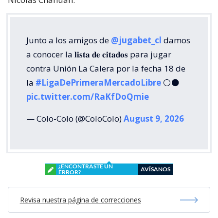
Junto a los amigos de
@jugabet_cl
damos
a conocer la 𝐥𝐢𝐬𝐭𝐚 𝐝𝐞 𝐜𝐢𝐭𝐚𝐝𝐨𝐬 para jugar
contra Unión La Calera por la fecha 18 de
la
#LigaDePrimeraMercadoLibre
⚪⚫
pic.twitter.com/RaKfDoQmie
— Colo-Colo (@ColoColo)
August 9, 2026
¿ENCONTRASTE UN
AVÍSANOS
ERROR?
Revisa nuestra página de correcciones