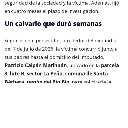
seguridad de la sociedad y la víctima. Además, fijó
en cuatro meses el plazo de investigación.
Un calvario que duró semanas
Según el ente persecutor, alrededor del mediodía
del 7 de julio de 2026, la víctima concurrió junto a
sus padres hasta el domicilio del imputado,
Patricio Calpán Marihuán
, ubicado en la
parcela
3, lote B, sector La Peña, comuna de Santa
Bárbara, región del Bío Bío
, para solicitarle la
devolución de una motosierra que le habían
prestado.
El imputado aceptó entregar la especie,
bajo la
condición de que la víctima se quedara a
conversar a solas con él.
Lo que fue aceptado por