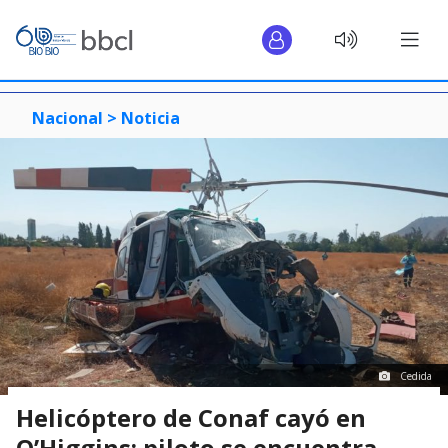
Nacional >
Noticia
Cedida
Helicóptero de Conaf cayó en
O’Higgins: piloto se encuentra