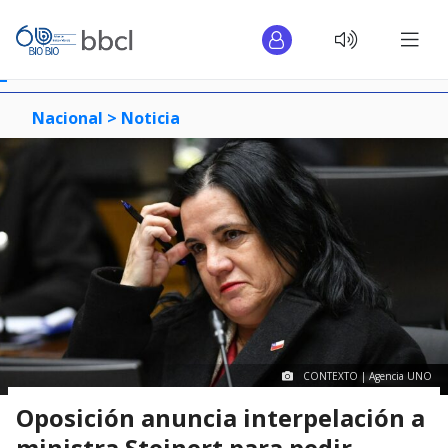
Nacional >
Noticia
CONTEXTO | Agencia UNO
Oposición anuncia interpelación a
ministra Steinert para pedir