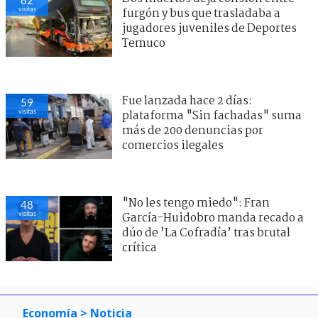
82
visitas
furgón y bus que trasladaba a
jugadores juveniles de Deportes
Temuco
Fue lanzada hace 2 días:
59
visitas
plataforma "Sin fachadas" suma
más de 200 denuncias por
comercios ilegales
"No les tengo miedo": Fran
48
visitas
García-Huidobro manda recado a
dúo de ’La Cofradía’ tras brutal
crítica
Economía
> Noticia