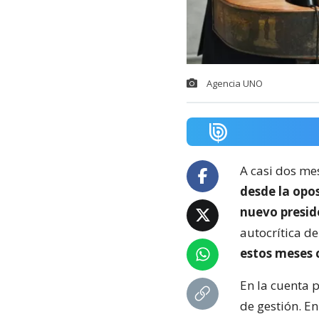
Agencia UNO
A casi dos me
desde la opos
nuevo presid
autocrítica d
estos meses 
En la cuenta 
de gestión. E