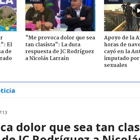
ir
"Me provoca dolor que sea
Apoyo de la 
": El
tan clasista": La dura
horas de nave
sa de
respuesta de JC Rodríguez
cayó en la An
trado
a Nicolás Larraín
imputado por 
sexuales
ticia
7:13
a dolor que sea tan clas
de JC Rodríguez a Nicolá