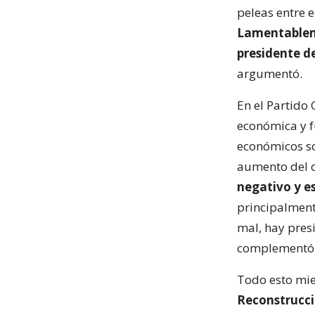
peleas entre 
Lamentableme
presidente d
argumentó.
En el Partido
económica y f
económicos so
aumento del c
negativo y e
principalment
mal, hay presi
complementó
Todo esto mien
Reconstrucci