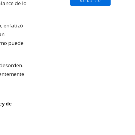
MÁS NOTICIAS
lance de lo
, enfatizó
an
erno puede
 desorden.
identemente
ey de