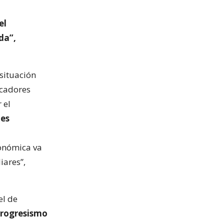
el
da”,
situación
icadores
 el
 es
conómica va
iares”,
el de
progresismo