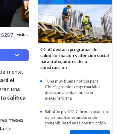
5257
visitas
CChC destaca programas de
salud, formación y atención social
para trabajadores de la
construcción
cialmente,
ará el
"Una muy buena noticia para
Chile": gremios empresariales
peran una
destacan aprobación de la
ta califica
megarreforma
SalfaCorp y CChC firman acuerdo
para impulsar estándares de
tres meses
sostenibilidad en la construcción
larse