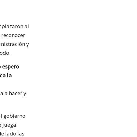
s
mplazaron al
e reconocer
nistración y
iodo.
o espero
ca la
a a hacer y
el gobierno
e juega
de lado las