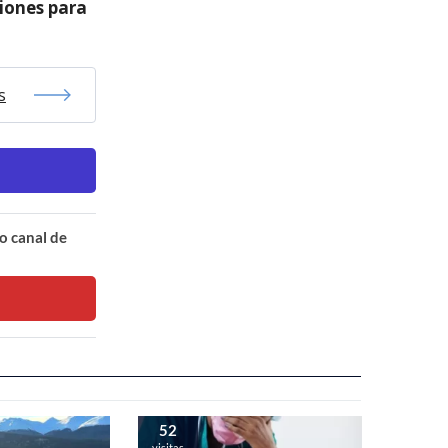
iones para
s
o canal de
52
visitas