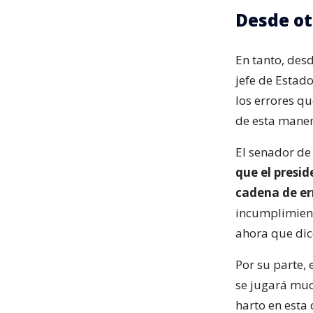
Desde ot
En tanto, des
jefe de Estado
los errores q
de esta manera
El senador de
que el presi
cadena de er
incumplimient
ahora que dic
Por su parte, 
se jugará muc
harto en esta 