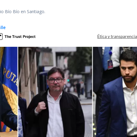
io Bío Bío en Santiago.
lle
Ética y transparenci