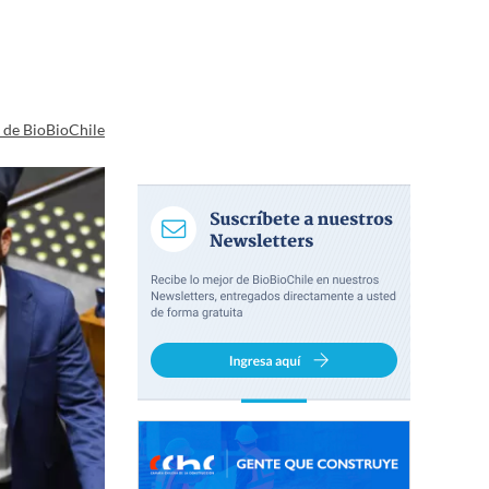
a de BioBioChile