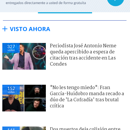
VISTO AHORA
Periodista José Antonio Neme
327
visitas
queda apercibido a espera de
citación tras accidente en Las
Condes
"No les tengo miedo": Fran
152
visitas
García-Huidobro manda recado a
dúo de ’La Cofradía’ tras brutal
crítica
Dos muertos deja colisión entre