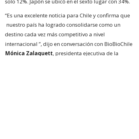
solo 12%. Japón se ubicó en el sexto lugar con 34%.
“Es una excelente noticia para Chile y confirma que
nuestro país ha logrado consolidarse como un
destino cada vez más competitivo a nivel
internacional
”, dijo en conversación con BioBioChile
Mónica Zalaquett
, presidenta ejecutiva de la
Federación de Empresas de Turismo de Chile
(Fedetur).
Según explicó, la recuperación no responde a un
solo factor, sino a la combinación de una mejor
conectividad aérea, el trabajo conjunto entre el
sector público y privado para
posicionar a Chile en
mercados estratégicos y el reconocimiento
internacional
que ha ganado el país en segmentos