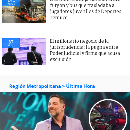
141
visitas
furgón y bus que trasladaba a
jugadores juveniles de Deportes
Temuco
El millonario negocio de la
87
visitas
jurisprudencia: la pugna entre
Poder Judicial y firma que acusa
exclusión
Región Metropolitana
> Última Hora