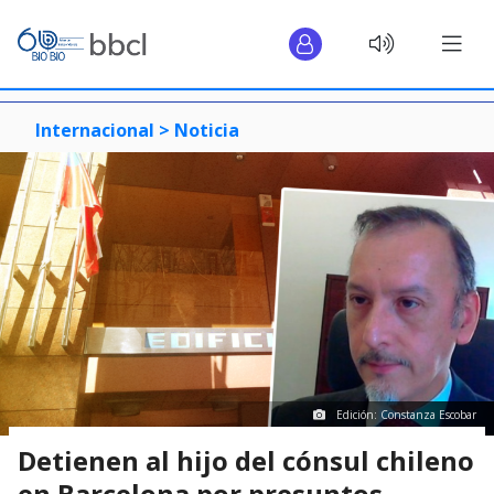
Internacional >
Noticia
Edición: Constanza Escobar
Detienen al hijo del cónsul chileno
en Barcelona por presuntos