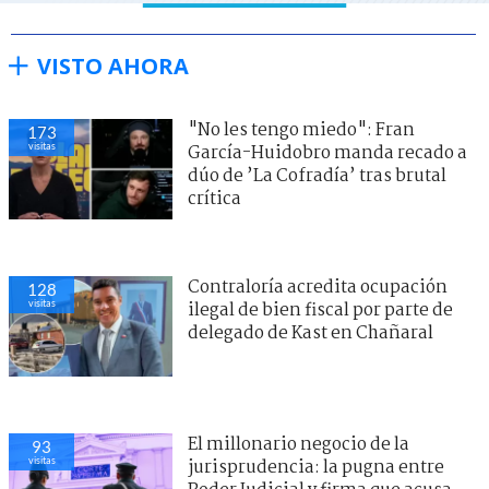
VISTO AHORA
"No les tengo miedo": Fran
173
visitas
García-Huidobro manda recado a
dúo de ’La Cofradía’ tras brutal
crítica
Contraloría acredita ocupación
128
visitas
ilegal de bien fiscal por parte de
delegado de Kast en Chañaral
El millonario negocio de la
93
visitas
jurisprudencia: la pugna entre