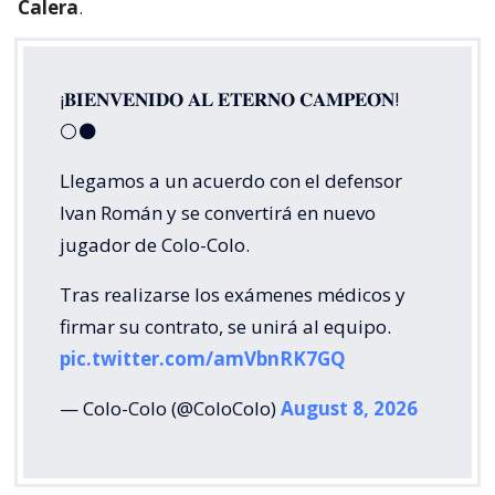
Calera
.
¡𝐁𝐈𝐄𝐍𝐕𝐄𝐍𝐈𝐃𝐎 𝐀𝐋 𝐄𝐓𝐄𝐑𝐍𝐎 𝐂𝐀𝐌𝐏𝐄𝐎́𝐍!
⚪⚫
Llegamos a un acuerdo con el defensor
Ivan Román y se convertirá en nuevo
jugador de Colo-Colo.
Tras realizarse los exámenes médicos y
firmar su contrato, se unirá al equipo.
pic.twitter.com/amVbnRK7GQ
— Colo-Colo (@ColoColo)
August 8, 2026