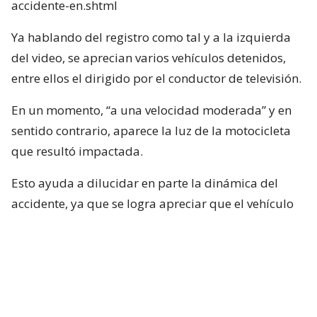
accidente-en.shtml
Ya hablando del registro como tal y a la izquierda
del video, se aprecian varios vehículos detenidos,
entre ellos el dirigido por el conductor de televisión.
En un momento, “a una velocidad moderada” y en
sentido contrario, aparece la luz de la motocicleta
que resultó impactada.
Esto ayuda a dilucidar en parte la dinámica del
accidente, ya que se logra apreciar que el vehículo
rojo en el que se desplazaba el conductor de Mucho
Gusto estaba detenido, pero lo que falta por
dilucidar es si Neme habría puesto en marcha su
vehículo con luz roja.