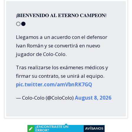
¡𝐁𝐈𝐄𝐍𝐕𝐄𝐍𝐈𝐃𝐎 𝐀𝐋 𝐄𝐓𝐄𝐑𝐍𝐎 𝐂𝐀𝐌𝐏𝐄𝐎́𝐍!
⚪⚫
Llegamos a un acuerdo con el defensor
Ivan Román y se convertirá en nuevo
jugador de Colo-Colo.
Tras realizarse los exámenes médicos y
firmar su contrato, se unirá al equipo.
pic.twitter.com/amVbnRK7GQ
— Colo-Colo (@ColoColo)
August 8, 2026
¿ENCONTRASTE UN
AVÍSANOS
ERROR?