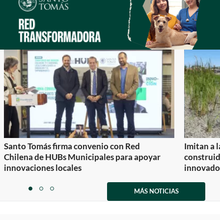
Santo Tomás firma convenio con Red
Imitan a 
Chilena de HUBs Municipales para apoyar
construi
innovaciones locales
innovador
Item
1
MÁS NOTICIAS
item
item
item
of
0
1
2
3