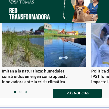
Imitan a la naturaleza: humedales
Política 
construidos emergen como apuesta
IPST fom
innovadora ante la crisis climática
impacto l
Item
1
MÁS NOTICIAS
item
item
item
of
0
1
2
3