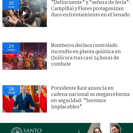
"Delincuente" y "señora de feria":
35
visitas
Campillai y Flores protagonizan
duro enfrentamiento en el Senado
Bomberos declara controlado
29
visitas
incendio en planta química en
Quilicura tras casi 24 horas de
combate
Presidente Kast anuncia en
28
visitas
cadena nacional su megarreforma
en seguridad: "Seremos
implacables"