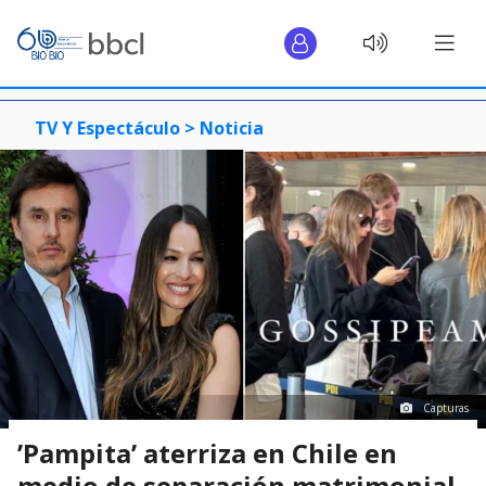
TV Y Espectáculo >
Noticia
Capturas
’Pampita’ aterriza en Chile en
medio de separación matrimonial