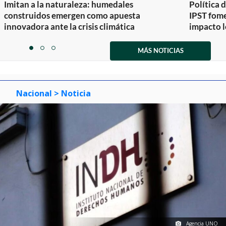
Imitan a la naturaleza: humedales
Política 
construidos emergen como apuesta
IPST fom
innovadora ante la crisis climática
impacto l
Item
1
MÁS NOTICIAS
item
item
item
of
0
1
2
3
Nacional
> Noticia
Agencia UNO