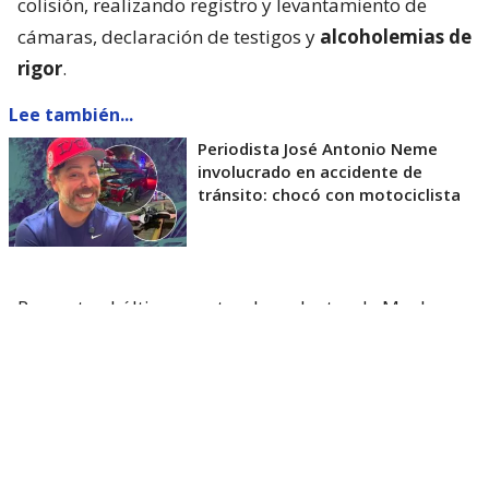
colisión, realizando registro y levantamiento de
cámaras, declaración de testigos y
alcoholemias de
rigor
.
Lee también...
Periodista José Antonio Neme
involucrado en accidente de
tránsito: chocó con motociclista
Respecto al último punto, el conductor de Mucho
Gusto habría marcado
0.0º de alcohol en la
sangre
.
Respecto a las hipótesis que se manejan, es que uno
de los dos vehículos habría cruzado la intersección
con luz roja, lo que deberá ser dilucidado tras los