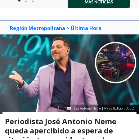
1
MÁS NOTICIAS
item
item
item
of
0
1
2
3
Región Metropolitana
> Última Hora
José Antonio Neme | RRSS (Edición BBCL)
Periodista José Antonio Neme
queda apercibido a espera de