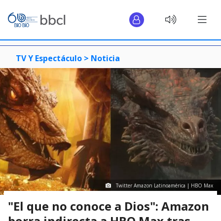
TV Y Espectáculo >
Noticia
Twitter Amazon Latinoamérica | HBO Max
"El que no conoce a Dios": Amazon
borra indirecta a HBO Max tras