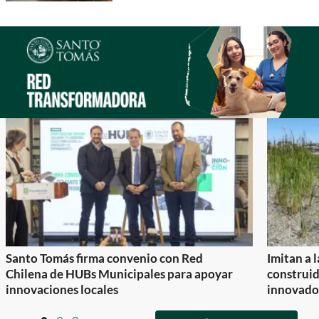
Santo Tomás firma convenio con Red
Imitan a 
Chilena de HUBs Municipales para apoyar
construi
innovaciones locales
innovador
Item