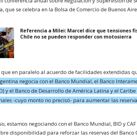
III conferencia anual sobre Regulación y Supervisión de 
a, que se celebra en la Bolsa de Comercio de Buenos Aire
Referencia a Milei: Marcel dice que tensiones fi
Chile no se pueden responder con motosierra
 que en paralelo al acuerdo de facilidades extendidas q
gentina negocia con el Banco Mundial, el Banco Interam
D) y el Banco de Desarrollo de América Latina y el Caribe
nales -cuyo monto no precisó- para aumentar las reserv
o, estamos negociando con el Banco Mundial, BID y CAF
ibre disponibilidad para reforzar las reservas del Banco 