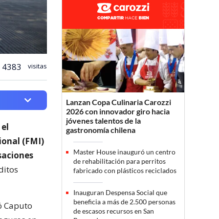
4383
visitas
Lanzan Copa Culinaria Carozzi
2026 con innovador giro hacia
jóvenes talentos de la
e
el
gastronomía chilena
ional (FMI)
Master House inauguró un centro
saciones
de rehabilitación para perritos
ditos
fabricado con plásticos reciclados
Inauguran Despensa Social que
beneficia a más de 2.500 personas
ó Caputo
de escasos recursos en San