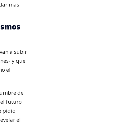
 dar más
nismos
van a subir
ones- y que
ho el
idumbre de
 el futuro
e pidió
evelar el