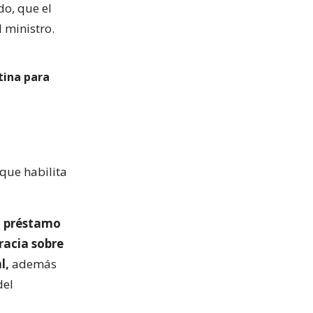
o, que el
l ministro.
tina para
 que habilita
n préstamo
racia sobre
l,
además
del