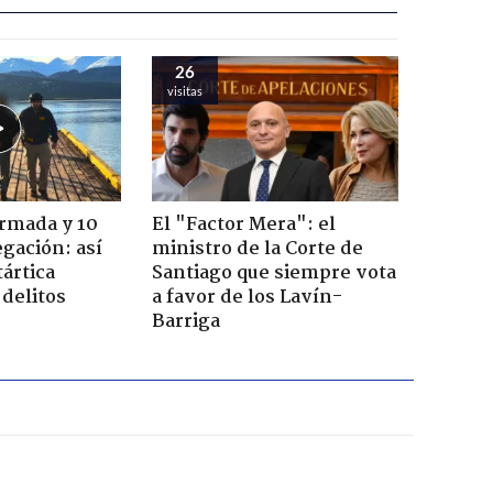
26
visitas
Armada y 10
El "Factor Mera": el
gación: así
ministro de la Corte de
tártica
Santiago que siempre vota
delitos
a favor de los Lavín-
Barriga