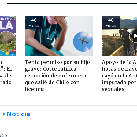
48
40
visitas
visitas
ir
Tenía permiso por su hijo
Apoyo de la 
": El
grave: Corte ratifica
horas de nave
sa de
remoción de enfermera
cayó en la An
trado
que salió de Chile con
imputado por 
licencia
sexuales
s
> Noticia
5:35