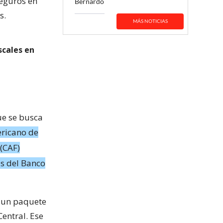
Seguros en
Bernardo
s.
MÁS NOTICIAS
scales en
ue se busca
ericano de
 (CAF)
as del Banco
 un paquete
Central. Ese