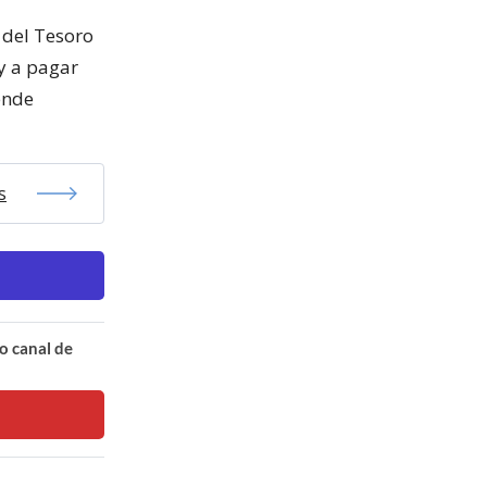
 del Tesoro
 y a pagar
ende
s
o canal de