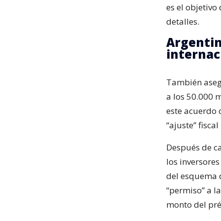
es el objetiv
detalles.
Argentin
internac
También asegu
a los 50.000 m
este acuerdo 
“ajuste” fisc
Después de ca
los inversores
del esquema d
“permiso” a la
monto del pré