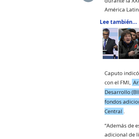
durante la XX
América Latin
Lee también...
Caputo indicó
con el FMI,
Ar
Desarrollo (BI
fondos adicio
Central
.
“Además de es
adicional de l