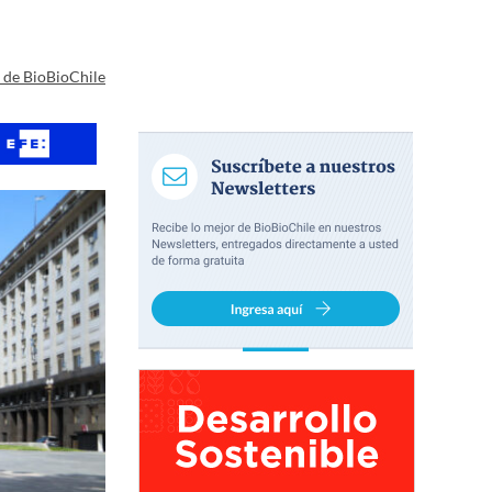
a de BioBioChile