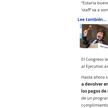
“Estaría buen
‘staff’ va a s
Lee también...
El Congreso le
al Ejecutivo a
Hasta ahora s
a devolver e
los pagos de 
de un program
cumplimiento