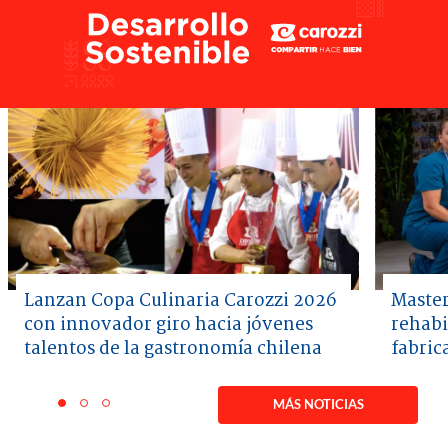
Lanzan Copa Culinaria Carozzi 2026
Master
con innovador giro hacia jóvenes
rehabi
talentos de la gastronomía chilena
fabric
Item
1
MÁS NOTICIAS
item
item
item
of
0
1
2
3