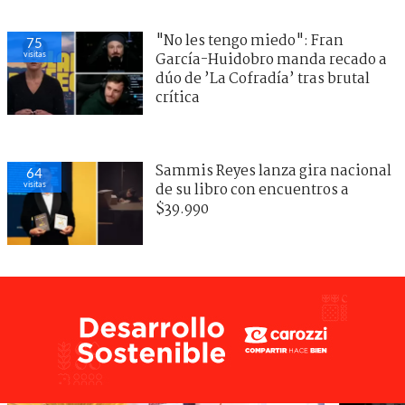
"No les tengo miedo": Fran
75
visitas
García-Huidobro manda recado a
dúo de ’La Cofradía’ tras brutal
crítica
Sammis Reyes lanza gira nacional
64
visitas
de su libro con encuentros a
$39.990