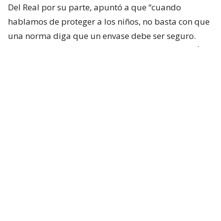
Del Real por su parte, apuntó a que “cuando
hablamos de proteger a los niños, no basta con que
una norma diga que un envase debe ser seguro.
Tiene que existir un estándar objetivo que p
ermita
comprobar que efectivamente lo es
. Esta
iniciativa busca cerrar ese vacío y establecer reglas
claras para fabricantes, importadores y
comercializadores”.
Según el comunicado enviado por los
parlamentarios, lo que busca su proyecto es
disponer “que el estándar deberá ser determinado
mediante un reglamento, el cual tendrá que
adoptar o incorporar una norma técnica nacional
aprobada por el Instituto Nacional de
Normalización y equivalente a estándares