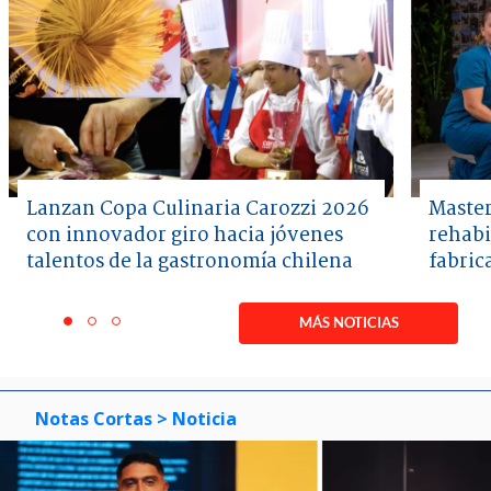
Lanzan Copa Culinaria Carozzi 2026
Master
con innovador giro hacia jóvenes
rehabi
talentos de la gastronomía chilena
fabric
Item
1
MÁS NOTICIAS
item
item
item
of
0
1
2
3
Notas Cortas
> Noticia