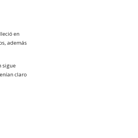
leció en
sos, además
m sigue
tenían claro