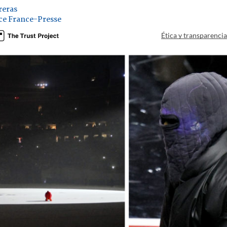
reras
ce France-Presse
Ética y transparenci