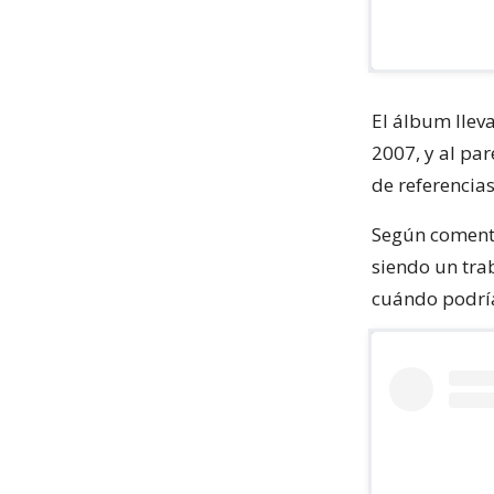
El álbum llev
2007, y al pa
de referencia
Según comenta
siendo un trab
cuándo podría