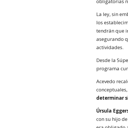
obligatorias n
La ley, sin e
los estableci
tendrán que ir
asegurando qu
actividades.
Desde la Súpe
programa cur
Acevedo recal
conceptuales, 
determinar s
Úrsula Egger
con su hijo d
era obligado a