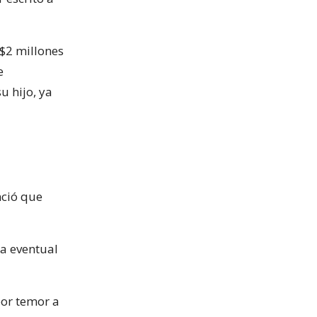
($2 millones
e
u hijo, ya
ció que
a eventual
por temor a