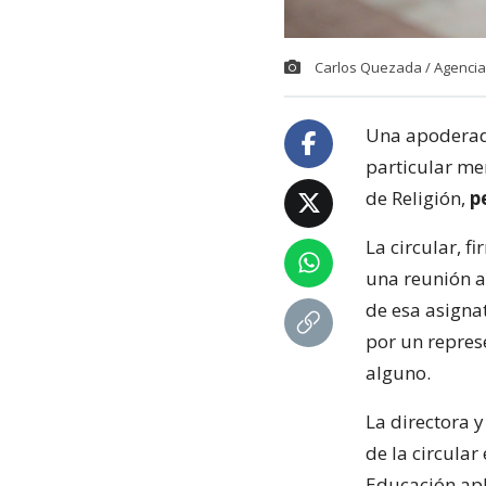
Carlos Quezada / Agenci
Una apodera
particular men
de Religión,
p
La circular, f
una reunión a
de esa asignat
por un repres
alguno.
La directora 
de la circular
Educación apl