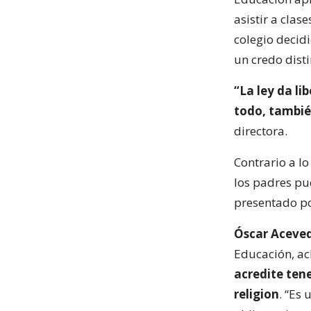
asistir a clas
colegio decid
un credo disti
“La ley da li
todo, también
directora.
Contrario a l
los padres pu
presentado po
Óscar Aceve
Educación, ac
acredite tene
religion
. “Es