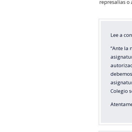
represalias o 
Lee a co
“Ante la 
asignatur
autorizac
debemos 
asignatur
Colegio s
Atentame