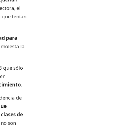
ectora, el
e que tenían
tad para
ó molesta la
3 que sólo
ser
ecimiento
.
ndencia de
que
 clases de
n no son