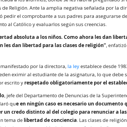
es de Religión. Ante la amplia negativa señalada por la dir
ió pedir el comprobante a sus padres para asegurarse d
nto al Católico y evaluarlos según sus creencias.
bertad absoluta a los niños. Como ahora les dan liber
 les dan libertad para las clases de religión”
, enfatiz
o manifestado por la directora,
la ley
establece desde 198
eden eximir al estudiante de la asignatura, lo que debe 
r escrito y
respetado obligatoriamente por el establ
do
, jefe del Departamento de Denuncias de la Superinte
laró qu
e en ningún caso es necesario un documento 
r un credo distinto al del colegio para renunciar a las
 un tema de
libertad de conciencia
. Las clases de religió