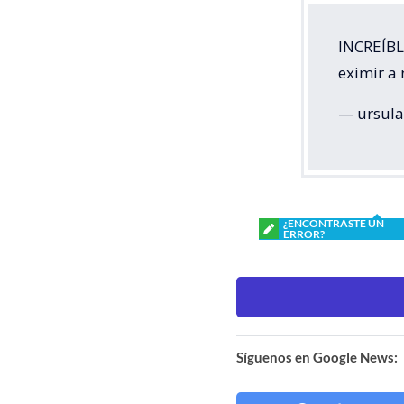
INCREÍBLE
eximir a 
— ursula
¿ENCONTRASTE UN
ERROR?
Síguenos en Google News: