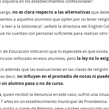
i siquiera en los establecimientos confesionales”.
mbargo,
no es clara respecto a las alternativas
que debe
mientos a aquellos alumnos que opten por no tener religió
 a leer a la biblioteca”, señaló la directora del English Co
e no cuentan con personal suficiente para realizar otro 
r de Educación indicaron que lo esperable es que exista
ricular enfocado en esos alumnos, pero
la ley no lo exi
có además que las evaluaciones en las clases de religión
es decir,
no influyen en el promedio de notas ni pued
i un alumno pasa o no de curso.
s
, quien recibió la denuncia en este caso, sufrió una situ
e 7 años en un establecimiento municipal de Providencia.
 asistir a clases de Religión, pese a haber renunciado por