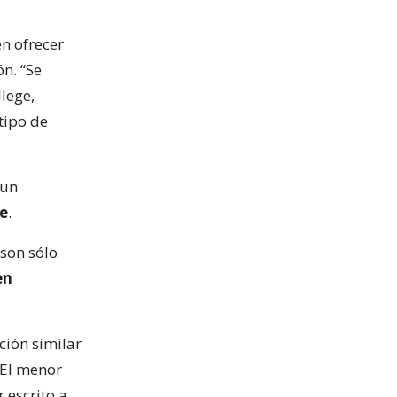
n ofrecer
n. “Se
llege,
tipo de
 un
ge
.
 son sólo
en
ación similar
 El menor
 escrito a