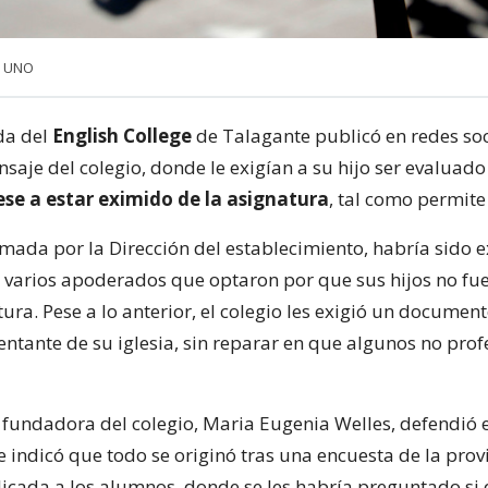
a UNO
da del
English College
de Talagante publicó en redes soc
saje del colegio, donde le exigían a su hijo ser evaluado
ese a estar eximido de la asignatura
, tal como permite 
irmada por la Dirección del establecimiento, habría sido 
 varios apoderados que optaron por que sus hijos no fu
ura. Pese a lo anterior, el colegio les exigió un documen
entante de su iglesia, sin reparar en que algunos no pro
y fundadora del colegio, Maria Eugenia Welles, defendió 
 e indicó que todo se originó tras una encuesta de la prov
icada a los alumnos, donde se les habría preguntado si