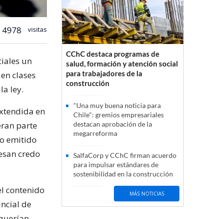
4978
visitas
CChC destaca programas de
iales un
salud, formación y atención social
para trabajadores de la
 en clases
construcción
la ley.
"Una muy buena noticia para
extendida en
Chile": gremios empresariales
eran parte
destacan aprobación de la
megarreforma
to emitido
fesan credo
SalfaCorp y CChC firman acuerdo
para impulsar estándares de
sostenibilidad en la construcción
el contenido
MÁS NOTICIAS
incial de
 querían