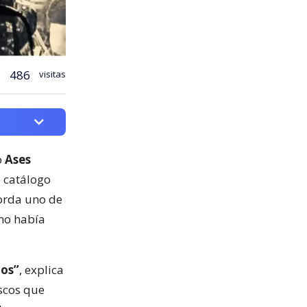
486
visitas
o
Ases
o catálogo
orda uno de
 no había
ños”
, explica
iscos que