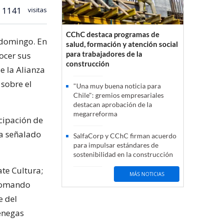
1141
visitas
CChC destaca programas de
o domingo. En
salud, formación y atención social
para trabajadores de la
ocer sus
construcción
e la Alianza
 sobre el
"Una muy buena noticia para
Chile": gremios empresariales
destacan aprobación de la
megarreforma
icipación de
ha señalado
SalfaCorp y CChC firman acuerdo
para impulsar estándares de
sostenibilidad en la construcción
te Cultura;
MÁS NOTICIAS
 Comando
e del
enegas