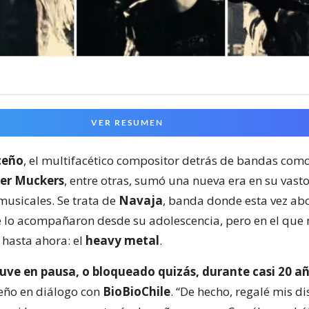
VER RESUMEN
ceño
, el multifacético compositor detrás de bandas com
her Muckers
, entre otras, sumó una nueva era en su vast
musicales. Se trata de
Navaja
, banda donde esta vez ab
ue lo acompañaron desde su adolescencia, pero en el que
hasta ahora: el
heavy metal
.
tuve en pausa, o bloqueado quizás, durante casi 20 a
ceño en diálogo con
BioBioChile
. “De hecho, regalé mis d