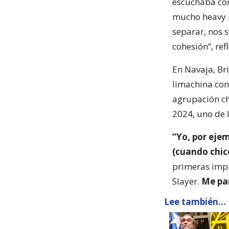
escuchaba co
mucho heavy m
separar, nos 
cohesión”, ref
En Navaja, Br
limachina con
agrupación ch
2024, uno de 
“Yo, por ejem
(cuando chic
primeras impr
Slayer.
Me par
Lee también...