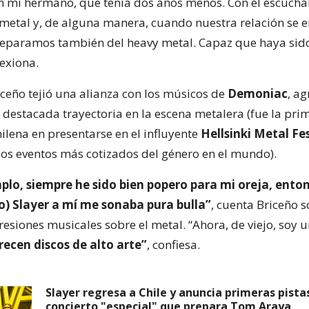
n mi hermano, que tenía dos años menos. Con él escuc
etal y, de alguna manera, cuando nuestra relación se 
separamos también del heavy metal. Capaz que haya sid
lexiona.
iceño tejió una alianza con los músicos de
Demoniac
, a
 destacada trayectoria en la escena metalera (fue la pri
ilena en presentarse en el influyente
Hellsinki Metal Fe
los eventos más cotizados del género en el mundo).
plo, siempre he sido bien popero para mi oreja, ento
o) Slayer a mí me sonaba pura bulla”
, cuenta Briceño 
esiones musicales sobre el metal. “Ahora, de viejo, soy 
ecen discos de alto arte”
, confiesa.
Slayer regresa a Chile y anuncia primeras pista
concierto "especial" que prepara Tom Araya