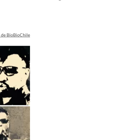
a de BioBioChile