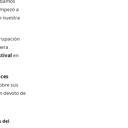
hábamos
empezó a
o nuestra
grupación
mera
stival
en
nces
sobre sus
un devoto de
s del