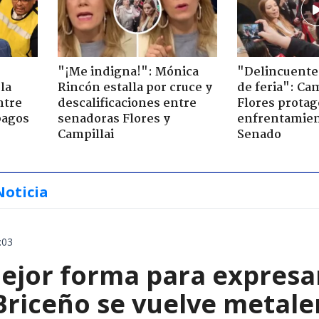
"¡Me indigna!": Mónica
"Delincuente
la
Rincón estalla por cruce y
de feria": Cam
ntre
descalificaciones entre
Flores prota
pagos
senadoras Flores y
enfrentamien
Campillai
Senado
Noticia
:03
ejor forma para expresa
 Briceño se vuelve metale