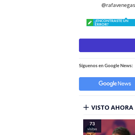
@rafavenegas
¿ENCONTRASTE UN
ERROR?
Síguenos en Google News:
VISTO AHORA
73
visitas