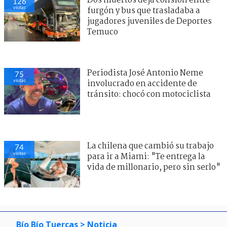
Dos muertos deja colisión entre
126
visitas
furgón y bus que trasladaba a
jugadores juveniles de Deportes
Temuco
Periodista José Antonio Neme
75
visitas
involucrado en accidente de
tránsito: chocó con motociclista
La chilena que cambió su trabajo
74
visitas
para ir a Miami: "Te entrega la
vida de millonario, pero sin serlo"
Bío Bío Tuercas
> Noticia