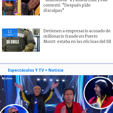
"analfabeta" a Pamela Díaz y ella
contestó: "Después pide
disculpas"
Detienen a empresario acusado de
13
visitas
millonario fraude en Puerto
Montt: estaba en las oficinas del SII
Espectáculos Y TV
> Noticia