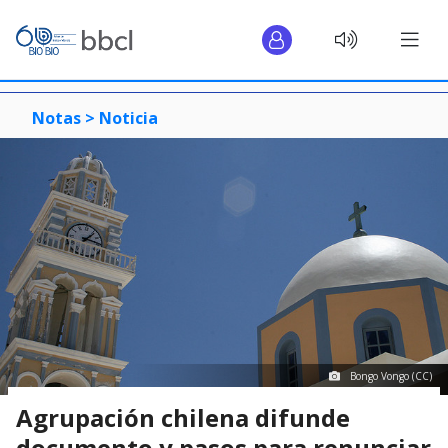
Notas >
Noticia
Bongo Vongo (CC)
Agrupación chilena difunde
documento y pasos para renunciar