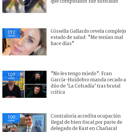
que computador fue sustraído
Gissella Gallardo revela complejo
192
visitas
estado de salud: "Me tenían mal
hace días"
"No les tengo miedo": Fran
109
visitas
García-Huidobro manda recado a
dúo de ’La Cofradía’ tras brutal
crítica
Contraloría acredita ocupación
100
visitas
ilegal de bien fiscal por parte de
delegado de Kast en Chañaral